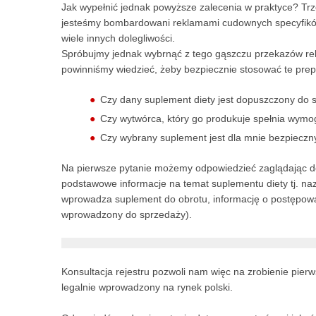
Jak wypełnić jednak powyższe zalecenia w praktyce? Trzeb
jesteśmy bombardowani reklamami cudownych specyfików 
wiele innych dolegliwości.
Spróbujmy jednak wybrnąć z tego gąszczu przekazów rek
powinniśmy wiedzieć, żeby bezpiecznie stosować te prepar
Czy dany suplement diety jest dopuszczony do 
Czy wytwórca, który go produkuje spełnia wymo
Czy wybrany suplement jest dla mnie bezpieczn
Na pierwsze pytanie możemy odpowiedzieć zaglądając 
podstawowe informacje na temat suplementu diety tj. naz
wprowadza suplement do obrotu, informację o postępowa
wprowadzony do sprzedaży).
Konsultacja rejestru pozwoli nam więc na zrobienie pier
legalnie wprowadzony na rynek polski.