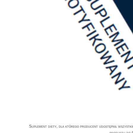
Suplement diety, dla którego producent udostępnił wszystki
produktu do 