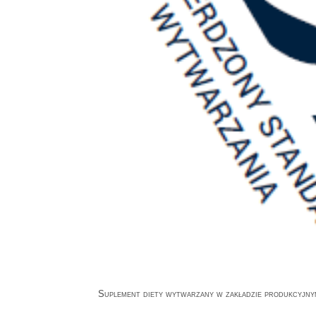
Suplement diety wytwarzany w zakładzie produkcyjn