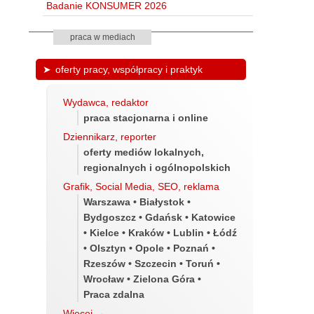
Badanie KONSUMER 2026
praca w mediach
oferty pracy, współpracy i praktyk
Wydawca, redaktor
praca stacjonarna i online
Dziennikarz, reporter
oferty mediów lokalnych,
regionalnych i ogólnopolskich
Grafik, Social Media, SEO, reklama
Warszawa • Białystok •
Bydgoszcz • Gdańsk • Katowice
• Kielce • Kraków • Lublin • Łódź
• Olsztyn • Opole • Poznań •
Rzeszów • Szczecin • Toruń •
Wrocław • Zielona Góra •
Praca zdalna
Więcej
→