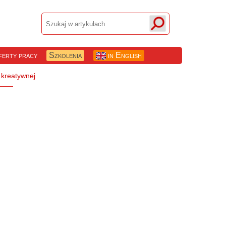
erty pracy
Szkolenia
in English