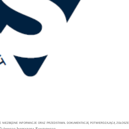
e niezbędne informacje oraz przedstawił dokumentację potwierdzającą zgłosze
Głównego Inspektora Sanitarnego