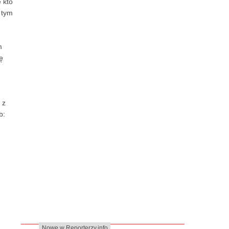
 kto
 tym
m
ę
 z
b:
Nowe w Reporterzy.info