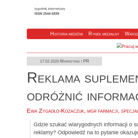
tygodnik internetowy
ISSN 2544-5839
Historia mediów
Rynek medialny
Warsz
Marketing i PR
17.02.2020
Reklama suplemen
odróżnić informa
Ewa Zygadło-Kozaczuk, mgr farmacji, specjal
Gdzie szukać wiarygodnych informacji o su
reklamy? Odpowiedź na to pytanie okazuje