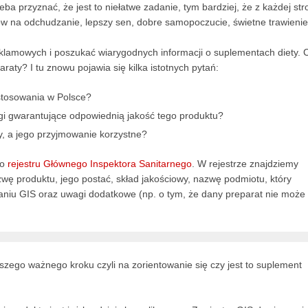
a przyznać, że jest to niełatwe zadanie, tym bardziej, że z każdej str
na odchudzanie, lepszy sen, dobre samopoczucie, świetne trawienie
lamowych i poszukać wiarygodnych informacji o suplementach diety. 
aty? I tu znowu pojawia się kilka istotnych pytań:
stosowania w Polsce?
gi gwarantujące odpowiednią jakość tego produktu?
y, a jego przyjmowanie korzystne?
do
rejestru Głównego Inspektora Sanitarnego
. W rejestrze znajdziemy
wę produktu, jego postać, skład jakościowy, nazwę podmiotu, który
niu GIS oraz uwagi dodatkowe (np. o tym, że dany preparat nie może
wszego ważnego kroku czyli na zorientowanie się czy jest to suplement