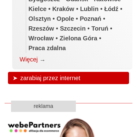
Kielce • Kraków • Lublin • Łódź •
Olsztyn • Opole • Poznań •
Rzeszów • Szczecin • Toruń •
Wrocław • Zielona Góra •
Praca zdalna
Więcej
→
zarabiaj przez internet
reklama