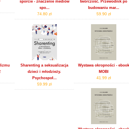
w
sporcie - znaczenie mediów
twórczość. Przewodnik po
spo...
budowaniu mar...
74.80 zł
59.90 zł
alizmu
Sharenting a seksualizacja
Wystawa okropności - eboo
2
dzieci i młodzieży.
MOBI
41.99 zł
Psychospoł...
59.99 zł