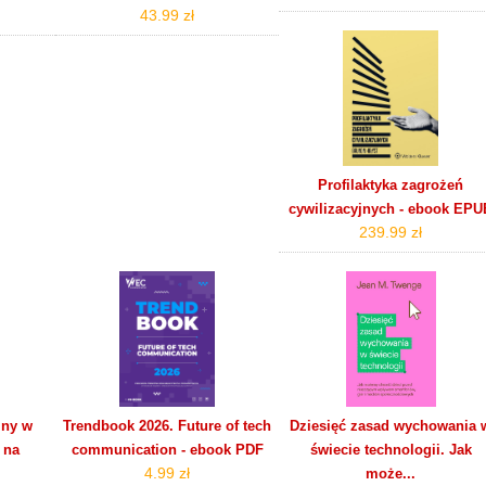
43.99 zł
Profilaktyka zagrożeń
cywilizacyjnych - ebook EPU
239.99 zł
jny w
Trendbook 2026. Future of tech
Dziesięć zasad wychowania 
 na
communication - ebook PDF
świecie technologii. Jak
4.99 zł
może...