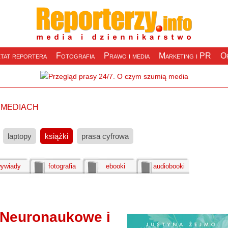
tat reportera
Fotografia
Prawo i media
Marketing i PR
Of
o mediach
laptopy
książki
prasa cyfrowa
ywiady
fotografia
ebooki
audiobooki
 Neuronaukowe i