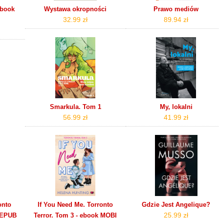
ebook
Wystawa okropności
Prawo mediów
32.99 zł
89.94 zł
Smarkula. Tom 1
My, lokalni
56.99 zł
41.99 zł
onto
If You Need Me. Torronto
Gdzie Jest Angelique?
25.99 zł
k EPUB
Terror. Tom 3 - ebook MOBI