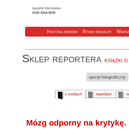
tygodnik internetowy
ISSN 2544-5839
Historia mediów
Rynek medialny
Warsz
Sklep reportera
książki 
sprzęt fotograficzny
o mediach
reportaże
w
Mózg odporny na krytykę.