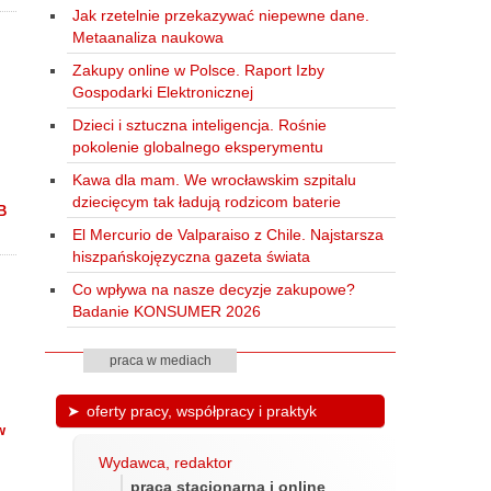
Jak rzetelnie przekazywać niepewne dane.
Metaanaliza naukowa
Zakupy online w Polsce. Raport Izby
Gospodarki Elektronicznej
Dzieci i sztuczna inteligencja. Rośnie
pokolenie globalnego eksperymentu
Kawa dla mam. We wrocławskim szpitalu
dziecięcym tak ładują rodzicom baterie
B
El Mercurio de Valparaiso z Chile. Najstarsza
hiszpańskojęzyczna gazeta świata
Co wpływa na nasze decyzje zakupowe?
Badanie KONSUMER 2026
praca w mediach
oferty pracy, współpracy i praktyk
w
Wydawca, redaktor
praca stacjonarna i online