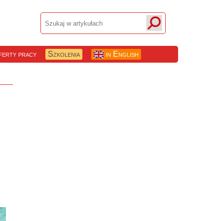
erty pracy
Szkolenia
in English