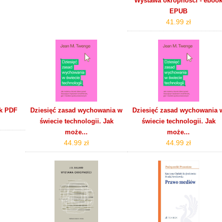
Wystawa okropności - eboo
EPUB
41.99 zł
ok PDF
Dziesięć zasad wychowania w
Dziesięć zasad wychowania 
świecie technologii. Jak
świecie technologii. Jak
może...
może...
44.99 zł
44.99 zł