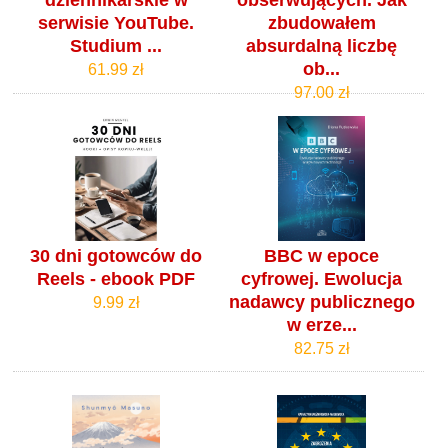
dziennikarskie w
obserwujących. Jak
serwisie YouTube.
zbudowałem
Studium ...
absurdalną liczbę
ob...
61.99 zł
97.00 zł
30 dni gotowców do
BBC w epoce
Reels - ebook PDF
cyfrowej. Ewolucja
nadawcy publicznego
9.99 zł
w erze...
82.75 zł