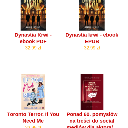
Dynastia Krwi -
Dynastia krwi - ebook
ebook PDF
EPUB
32.99 zł
32.99 zł
Toronto Terror. If You
Ponad 60. pomysłów
Need Me
na treści do social
mediów dla aktora/...
33.99 zł