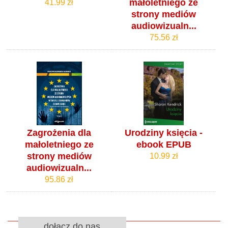
małoletniego ze
41.99 zł
strony mediów
audiowizualn...
75.56 zł
Zagrożenia dla
Urodziny księcia -
małoletniego ze
ebook EPUB
strony mediów
10.99 zł
audiowizualn...
95.86 zł
dołącz do nas