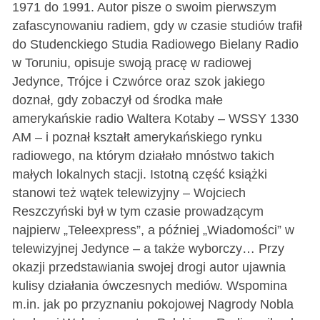
1971 do 1991. Autor pisze o swoim pierwszym
zafascynowaniu radiem, gdy w czasie studiów trafił
do Studenckiego Studia Radiowego Bielany Radio
w Toruniu, opisuje swoją pracę w radiowej
Jedynce, Trójce i Czwórce oraz szok jakiego
doznał, gdy zobaczył od środka małe
amerykańskie radio Waltera Kotaby – WSSY 1330
AM – i poznał kształt amerykańskiego rynku
radiowego, na którym działało mnóstwo takich
małych lokalnych stacji. Istotną część książki
stanowi też wątek telewizyjny – Wojciech
Reszczyński był w tym czasie prowadzącym
najpierw „Teleexpress”, a później „Wiadomości” w
telewizyjnej Jedynce – a także wyborczy… Przy
okazji przedstawiania swojej drogi autor ujawnia
kulisy działania ówczesnych mediów. Wspomina
m.in. jak po przyznaniu pokojowej Nagrody Nobla