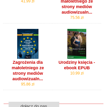
małoletniego ze
41.99 zł
strony mediów
audiowizualn...
75.56 zł
Zagrożenia dla
Urodziny księcia -
małoletniego ze
ebook EPUB
strony mediów
10.99 zł
audiowizualn...
95.86 zł
dołącz do nas