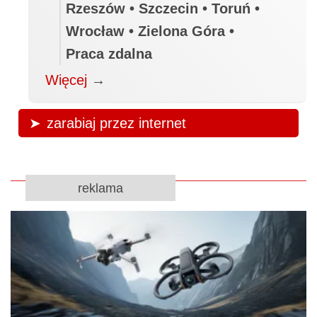
Rzeszów • Szczecin • Toruń •
Wrocław • Zielona Góra •
Praca zdalna
Więcej
→
zarabiaj przez internet
reklama