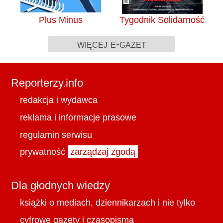
Plus Minus
Tygodnik Solidarność
więcej e-gazet
Reporterzy.info
redakcja i wydawca
reklama i informacje prasowe
regulamin serwisu
prywatność
zarządzaj zgodą
Dla głodnych wiedzy
książki o mediach, dziennikarzach i nie tylko
cyfrowe gazety i czasopisma