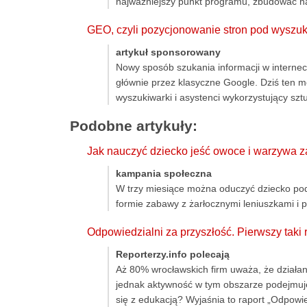
najważniejszy punkt programu, zbudować nap
GEO, czyli pozycjonowanie stron pod wyszu
artykuł sponsorowany
Nowy sposób szukania informacji w internec
głównie przez klasyczne Google. Dziś ten m
wyszukiwarki i asystenci wykorzystujący sztu
Podobne artykuły:
Jak nauczyć dziecko jeść owoce i warzywa z
kampania społeczna
W trzy miesiące można oduczyć dziecko podj
formie zabawy z żarłocznymi leniuszkami i 
Odpowiedzialni za przyszłość. Pierwszy taki 
Reporterzy.info polecają
Aż 80% wrocławskich firm uważa, że działa
jednak aktywność w tym obszarze podejmuje t
się z edukacją? Wyjaśnia to raport „Odpowie