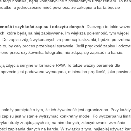
ele tego nośnika, będą kompatybilne z posiadanym urządzeniem. To bar
datku, a jednocześnie mieć pewność, że zakupiona karta będzie
mność
i
szybkość zapisu i odczytu danych
. Dlaczego to takie ważn
nych, które będą na niej zapisywane. Im większa pojemność, tym więcej
cią. Do zapisu zdjęć wykonanych za pomocą lustrzanki, będzie potrzebna
 to, by cały proces przebiegał sprawnie. Jeśli prędkość zapisu i odczyt
ione przez użytkownika fotografie, nie zdążą się zapisać na karcie.
ją zdjęcia seryjne w formacie RAW. To także ważny parametr dla
na sprzęcie jest podawana wymagana, minimalna prędkość, jaka powinn
 należy pamiętać o tym, że ich żywotność jest ograniczona. Przy każd
i zapisu jest w stanie wytrzymać konkretny model. Po wyczerpaniu limit
yzyko utraty znajdujących się na nim danych, zdecydowanie wzrośnie.
ci zapisania danych na karcie. W związku z tym, najlepiej używać kar