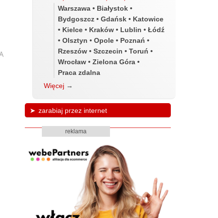
Warszawa • Białystok •
Bydgoszcz • Gdańsk • Katowice
• Kielce • Kraków • Lublin • Łódź
• Olsztyn • Opole • Poznań •
Rzeszów • Szczecin • Toruń •
Wrocław • Zielona Góra •
Praca zdalna
Więcej
→
zarabiaj przez internet
reklama