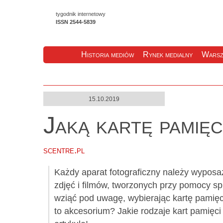
tygodnik internetowy
ISSN 2544-5839
Historia mediów
Rynek medialny
Warsz
15.10.2019
Jaką kartę pamię
scentre.pl
Każdy aparat fotograficzny należy wypos
zdjęć i filmów, tworzonych przy pomocy sp
wziąć pod uwagę, wybierając kartę pamięc
to akcesorium? Jakie rodzaje kart pamięc