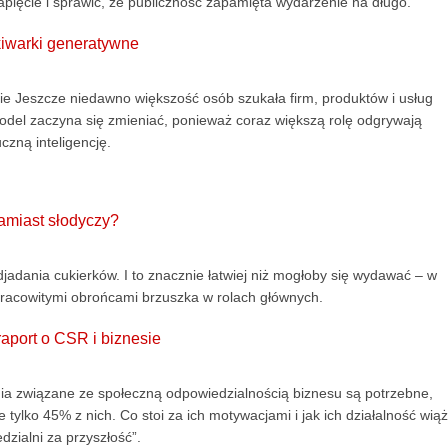
ięcie i sprawić, że publiczność zapamięta wydarzenie na długo.
kiwarki generatywne
ie Jeszcze niedawno większość osób szukała firm, produktów i usług
odel zaczyna się zmieniać, ponieważ coraz większą rolę odgrywają
czną inteligencję.
amiast słodyczy?
adania cukierków. I to znacznie łatwiej niż mogłoby się wydawać – w
pracowitymi obrońcami brzuszka w rolach głównych.
raport o CSR i biznesie
nia związane ze społeczną odpowiedzialnością biznesu są potrzebne,
ylko 45% z nich. Co stoi za ich motywacjami i jak ich działalność wią
dzialni za przyszłość”.