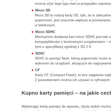
można użyć tego typu kart w przypadku rejestracj
Micro SD
Micro SD to rodzaj karty SD, tyle, że w zdecyd
pojemność, jest znacznie większa w porównaniu 
w telefonach.
Micro SDHC
Mechanizm działania kart micro SDHC jest taki 
kompatybilności z konkretnymi urządzeniami – m
tymi o specyfikacji zgodnej z SD 2.0.
SDXC
SDXC to pamięć flash, której pojemność może w
wyborem do urządzeń, służących do nagrywania 
CF
Karty CF (Compact Flash), to bez wątpienia najd
Z powodzeniem można ich używać w cyfrowych m
Kupno karty pamięci – na jakie ce
Wybierając kartę pamięci do aparatu, (duży wybór można