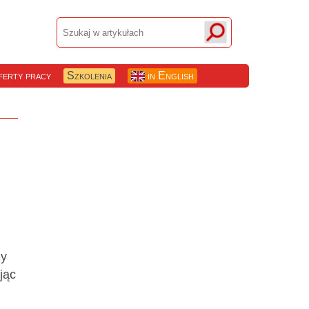
erty pracy
Szkolenia
in English
ży
jąc