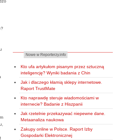
dzo
e?
u
Nowe w Reporterzy.info
Kto ufa artykułom pisanym przez sztuczną
inteligencję? Wyniki badania z Chin
a
Jak i dlaczego kłamią sklepy internetowe.
Raport TrustMate
Kto naprawdę steruje wiadomościami w
internecie? Badanie z Hiszpanii
Jak rzetelnie przekazywać niepewne dane.
ym
Metaanaliza naukowa
u,
Zakupy online w Polsce. Raport Izby
Gospodarki Elektronicznej
t