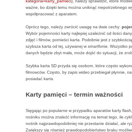
kategoria=karty_pamieci
), należy sprawdzić, które mod
ważne, bo dzięki temu można uniknąć niepotrzebnego wy
współpracować z aparatem.
Oprócz tego, należy zwrócić uwagę na dwie cechy:
poje
Wybór pojemności karty najlepiej uzależnić od ilości da
zdjęć i filmów, pomieści karta. Podobnie jest z szybkoś
szybsza karta od tej, używanej w smartfonie. Wszystko po
danych będzie zbyt mała, może dojść do sytuacji, że zrob
Szybka karta SD przyda się osobom, które często wykonu
filmowców. Często, by zapis wideo przebiegał płynnie, 
posiadać karta.
Karty pamięci – termin ważności
Sięgając po popularne w przypadku aparatów karty flash,
nośniku można znaleźć informację na temat tego, ile cykl
nośnik najprawdopodobniej nie przestanie działać, ale r
Zwiększy się również prawdopodobieństwo braku możliwoś