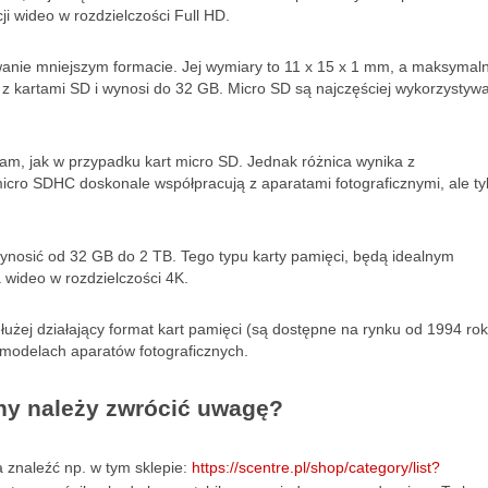
i wideo w rozdzielczości Full HD.
owanie mniejszym formacie. Jej wymiary to 11 x 15 x 1 mm, a maksymal
z kartami SD i wynosi do 32 GB. Micro SD są najczęściej wykorzystyw
sam, jak w przypadku kart micro SD. Jednak różnica wynika z
icro SDHC doskonale współpracują z aparatami fotograficznymi, ale ty
ynosić od 32 GB do 2 TB. Tego typu karty pamięci, będą idealnym
wideo w rozdzielczości 4K.
łużej działający format kart pamięci (są dostępne na rynku od 1994 rok
odelach aparatów fotograficznych.
chy należy zwrócić uwagę?
 znaleźć np. w tym sklepie:
https://scentre.pl/shop/category/list?