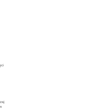
ęci
zaj
em