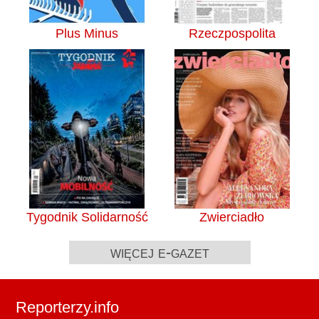
Plus Minus
Rzeczpospolita
Tygodnik Solidarność
Zwierciadło
więcej e-gazet
Reporterzy.info