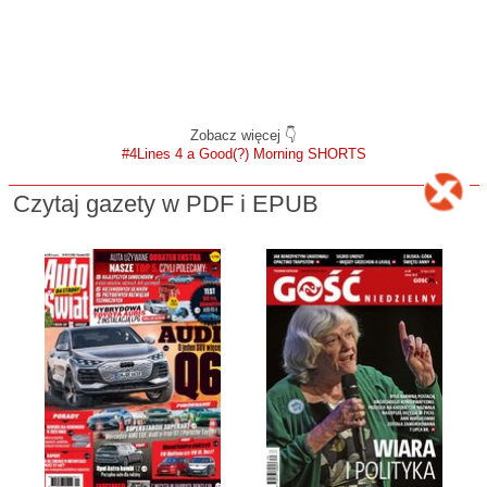
Zobacz więcej 👇
#4Lines 4 a Good(?) Morning SHORTS
Czytaj gazety w PDF i EPUB