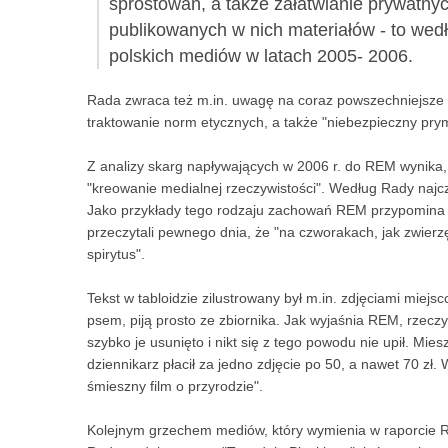
sprostowań, a także załatwianie prywatn
publikowanych w nich materiałów - to we
polskich mediów w latach 2005- 2006.
Rada zwraca też m.in. uwagę na coraz powszechniejsze l
traktowanie norm etycznych, a także "niebezpieczny prym
Z analizy skarg napływających w 2006 r. do REM wynika, 
"kreowanie medialnej rzeczywistości". Według Rady najczę
Jako przykłady tego rodzaju zachowań REM przypomina m.
przeczytali pewnego dnia, że "na czworakach, jak zwierzęt
spirytus".
Tekst w tabloidzie zilustrowany był m.in. zdjęciami miejs
psem, piją prosto ze zbiornika. Jak wyjaśnia REM, rzeczywi
szybko je usunięto i nikt się z tego powodu nie upił. Mie
dziennikarz płacił za jedno zdjęcie po 50, a nawet 70 zł.
śmieszny film o przyrodzie".
Kolejnym grzechem mediów, który wymienia w raporcie R