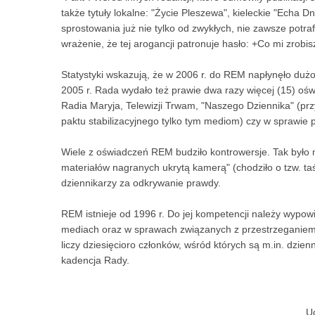
także tytuły lokalne: "Życie Pleszewa", kieleckie "Echa 
sprostowania już nie tylko od zwykłych, nie zawsze potraf
wrażenie, że tej arogancji patronuje hasło: +Co mi zrobi
Statystyki wskazują, że w 2006 r. do REM napłynęło dużo
2005 r. Rada wydało też prawie dwa razy więcej (15) ośw
Radia Maryja, Telewizji Trwam, "Naszego Dziennika" (prz
paktu stabilizacyjnego tylko tym mediom) czy w sprawie
Wiele z oświadczeń REM budziło kontrowersje. Tak było 
materiałów nagranych ukrytą kamerą" (chodziło o tzw. ta
dziennikarzy za odkrywanie prawdy.
REM istnieje od 1996 r. Do jej kompetencji należy wypow
mediach oraz w sprawach związanych z przestrzeganiem 
liczy dziesięcioro członków, wśród których są m.in. dzienn
kadencja Rady.
U