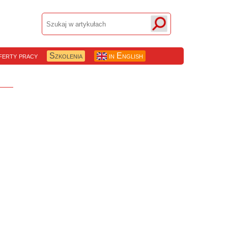
erty pracy
Szkolenia
in English