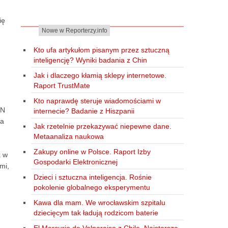
ię
Nowe w Reporterzy.info
Kto ufa artykułom pisanym przez sztuczną
inteligencję? Wyniki badania z Chin
Jak i dlaczego kłamią sklepy internetowe.
Raport TrustMate
Kto naprawdę steruje wiadomościami w
VN
internecie? Badanie z Hiszpanii
ia
Jak rzetelnie przekazywać niepewne dane.
Metaanaliza naukowa
Zakupy online w Polsce. Raport Izby
k w
Gospodarki Elektronicznej
mi,
Dzieci i sztuczna inteligencja. Rośnie
pokolenie globalnego eksperymentu
Kawa dla mam. We wrocławskim szpitalu
dziecięcym tak ładują rodzicom baterie
El Mercurio de Valparaiso z Chile. Najstarsza