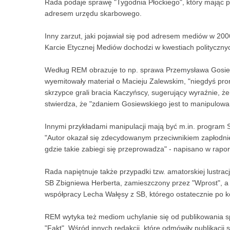
Rada podaje sprawę "Tygodnia Płockiego", który mając p
adresem urzędu skarbowego.
Inny zarzut, jaki pojawiał się pod adresem mediów w 2006
Karcie Etycznej Mediów dochodzi w kwestiach polityczny
Według REM obrazuje to np. sprawa Przemysława Gosiews
wyemitowały materiał o Macieju Zalewskim, "niegdyś pro
skrzypce grali bracia Kaczyńscy, sugerujący wyraźnie, ż
stwierdza, że "zdaniem Gosiewskiego jest to manipulowan
Innymi przykładami manipulacji mają być m.in. program 
"Autor okazał się zdecydowanym przeciwnikiem zapłodnien
gdzie takie zabiegi się przeprowadza" - napisano w rapor
Rada napiętnuje także przypadki tzw. amatorskiej lustrac
SB Zbigniewa Herberta, zamieszczony przez "Wprost", a
współpracy Lecha Wałęsy z SB, którego ostatecznie po 
REM wytyka też mediom uchylanie się od publikowania sp
"Fakt". Wśród innych redakcji, które odmówiły publikacji