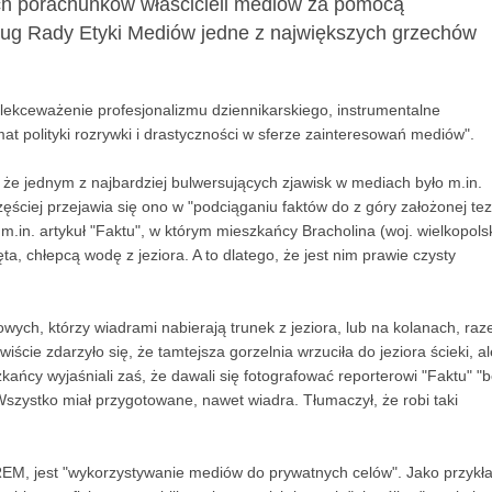
ych porachunków właścicieli mediów za pomocą
dług Rady Etyki Mediów jedne z największych grzechów
ekceważenie profesjonalizmu dziennikarskiego, instrumentalne
at polityki rozrywki i drastyczności w sferze zainteresowań mediów".
że jednym z najbardziej bulwersujących zjawisk w mediach było m.in.
ściej przejawia się ono w "podciąganiu faktów do z góry założonej tez
in. artykuł "Faktu", w którym mieszkańcy Bracholina (woj. wielkopols
a, chłepcą wodę z jeziora. A to dlatego, że jest nim prawie czysty
cowych, którzy wiadrami nabierają trunek z jeziora, lub na kolanach, ra
ście zdarzyło się, że tamtejsza gorzelnia wrzuciła do jeziora ścieki, al
szkańcy wyjaśniali zaś, że dawali się fotografować reporterowi "Faktu" "
 Wszystko miał przygotowane, nawet wiadra. Tłumaczył, że robi taki
EM, jest "wykorzystywanie mediów do prywatnych celów". Jako przykł