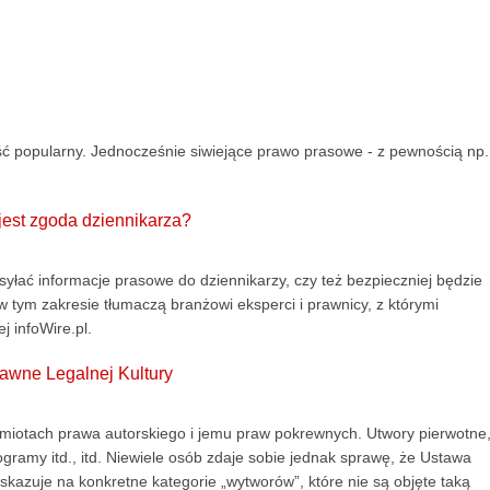
ość popularny. Jednocześnie siwiejące prawo prasowe - z pewnością np.
est zgoda dziennikarza?
łać informacje prasowe do dziennikarzy, czy też bezpieczniej będzie
tym zakresie tłumaczą branżowi eksperci i prawnicy, z którymi
j infoWire.pl.
rawne Legalnej Kultury
zedmiotach prawa autorskiego i jemu praw pokrewnych. Utwory pierwotne
gramy itd., itd. Niewiele osób zdaje sobie jednak sprawę, że Ustawa
kazuje na konkretne kategorie „wytworów”, które nie są objęte taką