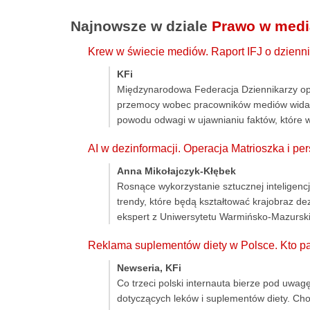
Najnowsze w dziale
Prawo w med
Krew w świecie mediów. Raport IFJ o dzienn
KFi
Międzynarodowa Federacja Dziennikarzy opu
przemocy wobec pracowników mediów widać n
powodu odwagi w ujawnianiu faktów, które w
AI w dezinformacji. Operacja Matrioszka i pe
Anna Mikołajczyk-Kłębek
Rosnące wykorzystanie sztucznej inteligencj
trendy, które będą kształtować krajobraz d
ekspert z Uniwersytetu Warmińsko-Mazurski
Reklama suplementów diety w Polsce. Kto pa
Newseria, KFi
Co trzeci polski internauta bierze pod uw
dotyczących leków i suplementów diety. Cho