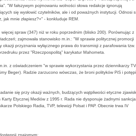
Dnia". "W fałszywym pojmowaniu wolności słowa redakcje ignorują
iących się wysłowić czytelników, ale i od poważnych instytucji. Odnosi s
sz, jak mnie złapiesz?+" - konkluduje REM.
 więcej spraw (347) niż w roku poprzednim (blisko 200). Porównując z
iadczeń; zajmowała stanowisko m.in.: "W sprawie politycznej promocji
y okazji przyznania wyłącznego prawa do transmisji z parafowania tzw.
 przedruku przez "Rzeczpospolitą" karykatur Mahometa.
m.in. z oświadczeniem "w sprawie wykorzystania przez dziennikarzy T
śmy Beger). Radzie zarzucono wówczas, że broni polityków PiS i potęp
iadanie się przy okazji ważnych, budzących wątpliwości etyczne zjawis
Karty Etycznej Mediów z 1995 r. Rada nie dysponuje żadnymi sankcja
ikarze Polskiego Radia, TVP, telewizji Polsat i PAP. Obecnie trwa IV
dostępnij znajomym: