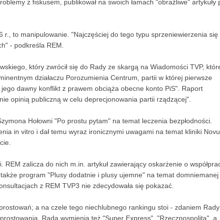
roblemy z fiskusem, publikował na swoich łamach "obraźliwe" artykuły
 r., to manipulowanie. "Najczęściej do tego typu sprzeniewierzenia się
ch" - podkreśla REM.
kiego, który zwrócił się do Rady ze skargą na Wiadomości TVP, któr
minentnym działaczu Porozumienia Centrum, partii w której pierwsze
e jego dawny konflikt z prawem obciąża obecne konto PiS". Raport
ie opinią publiczną w celu deprecjonowania partii rządzącej".
Szymona Hołowni "Po prostu pytam" na temat leczenia bezpłodności.
ia in vitro i dał temu wyraz ironicznymi uwagami na temat kliniki Nov
cie.
ji. REM zalicza do nich m.in. artykuł zawierający oskarżenie o współpra
 także program "Plusy dodatnie i plusy ujemne" na temat domniemanej
konsultacjach z REM TVP3 nie zdecydowała się pokazać.
rostowań; a na czele tego niechlubnego rankingu stoi - zdaniem Rady
 sprostowania, Rada wymienia też "Super Express", "Rzeczpospolitą", a