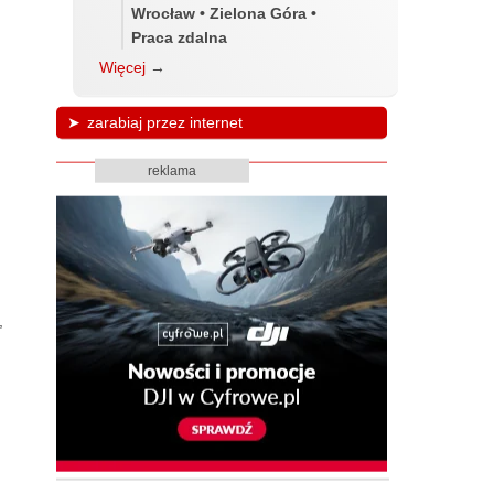
Wrocław • Zielona Góra •
Praca zdalna
Więcej
→
zarabiaj przez internet
reklama
,