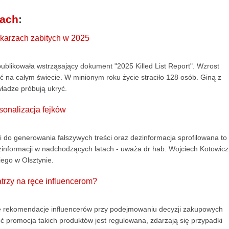
iach
:
ikarzach zabitych w 2025
blikowała wstrząsający dokument "2025 Killed List Report". Wzrost
a całym świecie. W minionym roku życie straciło 128 osób. Giną z
ładze próbują ukryć.
rsonalizacja fejków
i do generowania fałszywych treści oraz dezinformacja sprofilowana to
ezinformacji w nadchodzących latach - uważa dr hab. Wojciech Kotowicz
ego w Olsztynie.
trzy na ręce influencerom?
agę rekomendacje influencerów przy podejmowaniu decyzji zakupowych
ć promocja takich produktów jest regulowana, zdarzają się przypadki