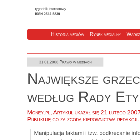
tygodnik internetowy
ISSN 2544-5839
Historia mediów
Rynek medialny
Warsz
Prawo w mediach
31.01.2008
Największe grzec
według Rady Ety
Money.pl, Artykuł ukazał się 21 lutego 200
Publikuję go za zgodą kierownictwa redakcji.
Manipulacja faktami i tzw. podkręcanie inf