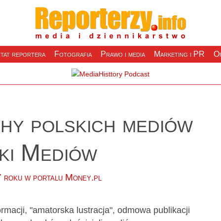
tat reportera
Fotografia
Prawo i media
Marketing i PR
Of
hy polskich mediów
ki Mediów
7 roku w portalu
Money.pl
ormacji, "amatorska lustracja", odmowa publikacji