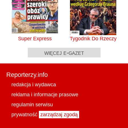
Super Express
Tygodnik Do Rzeczy
więcej e-gazet
Reporterzy.info
redakcja i wydawca
reklama i informacje prasowe
regulamin serwisu
prywatność
zarządzaj zgodą