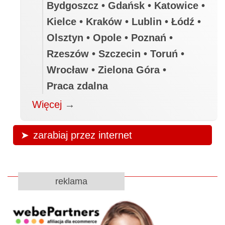
Bydgoszcz • Gdańsk • Katowice •
Kielce • Kraków • Lublin • Łódź •
Olsztyn • Opole • Poznań •
Rzeszów • Szczecin • Toruń •
Wrocław • Zielona Góra •
Praca zdalna
Więcej
→
zarabiaj przez internet
reklama