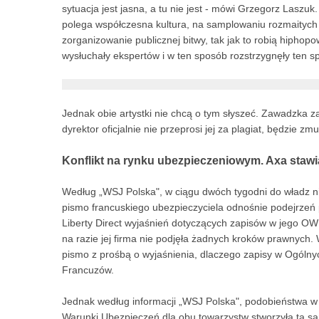
sytuacja jest jasna, a tu nie jest - mówi Grzegorz Laszu
polega współczesna kultura, na samplowaniu rozmaity
zorganizowanie publicznej bitwy, tak jak to robią hiphop
wysłuchały ekspertów i w ten sposób rozstrzygnęły ten s
Jednak obie artystki nie chcą o tym słyszeć. Zawadzka
dyrektor oficjalnie nie przeprosi jej za plagiat, będzie 
Konflikt na rynku ubezpieczeniowym. Axa stawia 
Według „WSJ Polska", w ciągu dwóch tygodni do władz n
pismo francuskiego ubezpieczyciela odnośnie podejrzeń 
Liberty Direct wyjaśnień dotyczących zapisów w jego O
na razie jej firma nie podjęła żadnych kroków prawnych. 
pismo z prośbą o wyjaśnienia, dlaczego zapisy w Ogóln
Francuzów.
Jednak według informacji „WSJ Polska", podobieństwa 
Warunki Ubezpieczeń dla obu towarzystw stworzyła ta sam