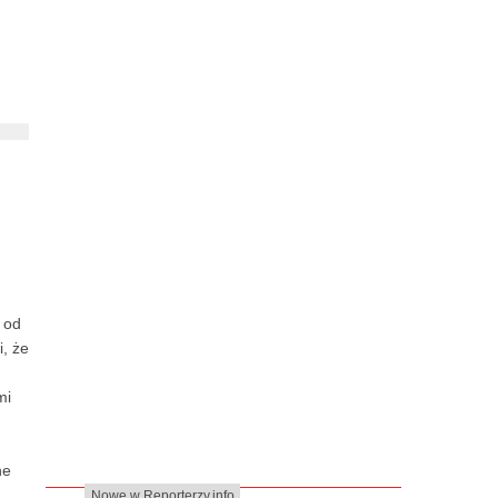
 od
, że
mi
ne
Nowe w Reporterzy.info