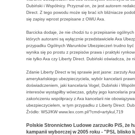
Dubiński i Wspólnicy. Przyznał on, że jest autorem redakc
Direct. Z tego powodu może się brać ich bliźniacze po
się zapisy wprost przepisane z OWU Axa.
Barcicka dodaje, że nie chodzi tu o przepisanie ogólnych
których autorami są wyłącznie przedstawiciele Axa Ubezp
przypadku Ogólnych Warunków Ubezpieczeń trudno być 
wynika się po prostu z przepisów prawa i praktyki rynk
nie tylko Axa czy Liberty Direct. Dubiński oświadcza, ż
Zdanie Liberty Direct w tej sprawie jest jasne: zarzuty Ax
amerykańskiego ubezpieczyciela, wybór kancelarii prawn
doświadczeniem, jaki kancelaria Vogel, Dubiński i Wspól
interesów wystąpiłby wówczas, gdyby jego kancelaria prac
zakończeniu współpracy z Axa kancelarii nie obowiązywa
ubezpieczycielem, w tym przypadku z Liberty Direct. Dubiń
Źródło: WSJ/KW www.lex.com.pl/?cmd=artykul,719
Polskie Stronnictwo Ludowe zarzuciło PiS, że has
kampanii wyborczej w 2005 roku - "PSL blisko l