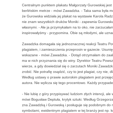
Centralnym punktem plakatu Małgorzaty Gurowskiej jest 
berlińskim metrze - mówi Zawadzka. - Taka sama była moja 
że Gurowska widziała jej plakat na wystawie Karola Radz
nie znam wszystkich druków Moniki - zapewnia Gurowska.
własnymi. - Ale ja przymykałam na to oko, nie zarzucałam
inspirowałyśmy - przypomina. Obie są młodymi, ale uznan
Zawadzka domagała się jednoznacznej reakcji Teatru Pow
plagiatem, i zamieszczenia przeprosin w gazecie. Usunię
wskazane - mówi Zawadzka. - Dotąd otrzymałam do zaakc
ma w nich przyznania się do winy. Dyrektor Teatru Pows
wierze, a gdy dowiedział się o zarzutach Moniki Zawadzki
zrobić. Nie potrafię osądzić, czy to jest plagiat, czy nie, 
Według ustawy o prawie autorskim plagiatem jest przeję
autora. Nie wylicza się tego procentowo. Każdy przypade
- Nie lubię z góry przypisywać ludziom złych intencji, ale
mówi Bogusław Deptuła, krytyk sztuki. Według Grzegorza
zna Zawadzką i Gurowską i posługuje się podobnym do ni
symbolami, ewidentnym plagiatem w tej branży jest np. k