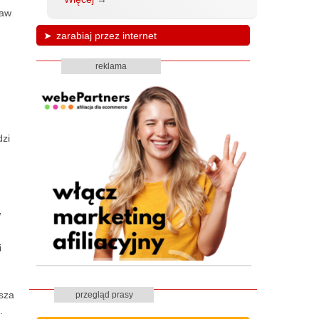
raw
zarabiaj przez internet
reklama
dzi
W
i
sza
przegląd prasy
.