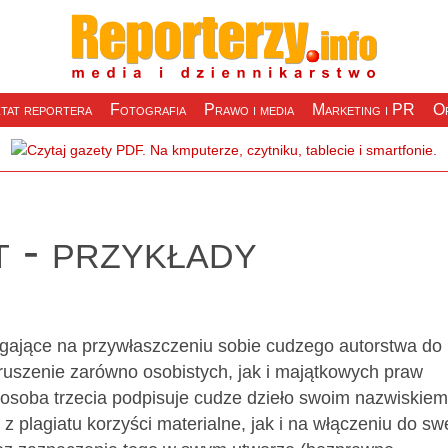
tat reportera
Fotografia
Prawo i media
Marketing i PR
Of
t - przykłady
legające na przywłaszczeniu sobie cudzego autorstwa do
aruszenie zarówno osobistych, jak i majątkowych praw
osoba trzecia podpisuje cudze dzieło swoim nazwiskiem
z plagiatu korzyści materialne, jak i na włączeniu do s