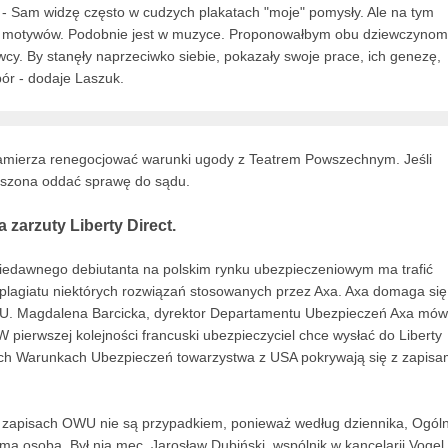
k. - Sam widzę często w cudzych plakatach "moje" pomysły. Ale na tym
ch motywów. Podobnie jest w muzyce. Proponowałbym obu dziewczynom
owcy. By stanęły naprzeciwko siebie, pokazały swoje prace, ich genezę,
pór - dodaje Laszuk.
 zamierza renegocjować warunki ugody z Teatrem Powszechnym. Jeśli
zmuszona oddać sprawę do sądu.
zarzuty Liberty Direct.
iedawnego debiutanta na polskim rynku ubezpieczeniowym ma trafić
plagiatu niektórych rozwiązań stosowanych przez Axa. Axa domaga się
WU. Magdalena Barcicka, dyrektor Departamentu Ubezpieczeń Axa mówi
W pierwszej kolejności francuski ubezpieczyciel chce wysłać do Liberty
ych Warunkach Ubezpieczeń towarzystwa z USA pokrywają się z zapisa
w zapisach OWU nie są przypadkiem, ponieważ według dziennika, Ogól
a osoba. Był nią mec. Jarosław Dubiński, wspólnik w kancelarii Vogel,