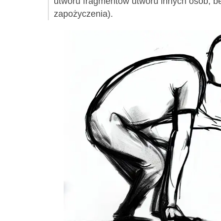
utworu fragmentów utworu innych osób, 
zapożyczenia).