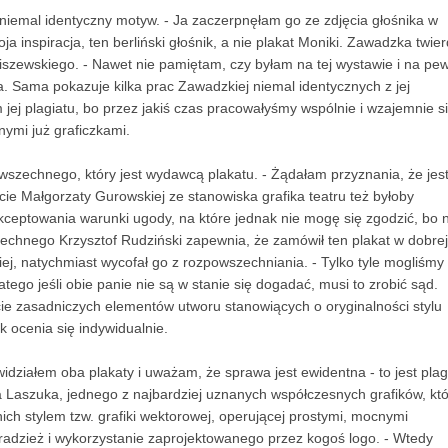
niemal identyczny motyw. - Ja zaczerpnęłam go ze zdjęcia głośnika w
inspiracja, ten berliński głośnik, a nie plakat Moniki. Zawadzka twier
iszewskiego. - Nawet nie pamiętam, czy byłam na tej wystawie i na pe
 Sama pokazuje kilka prac Zawadzkiej niemal identycznych z jej
 jej plagiatu, bo przez jakiś czas pracowałyśmy wspólnie i wzajemnie s
ymi już graficzkami.
szechnego, który jest wydawcą plakatu. - Żądałam przyznania, że jes
cie Małgorzaty Gurowskiej ze stanowiska grafika teatru też byłoby
eptowania warunki ugody, na które jednak nie mogę się zgodzić, bo n
zechnego Krzysztof Rudziński zapewnia, że zamówił ten plakat w dobrej
ej, natychmiast wycofał go z rozpowszechniania. - Tylko tyle mogliśmy
dlatego jeśli obie panie nie są w stanie się dogadać, musi to zrobić sąd.
cie zasadniczych elementów utworu stanowiących o oryginalności stylu
k ocenia się indywidualnie.
 widziałem oba plakaty i uważam, że sprawa jest ewidentna - to jest plagi
 Laszuka, jednego z najbardziej uznanych współczesnych grafików, któ
ch stylem tzw. grafiki wektorowej, operującej prostymi, mocnymi
radzież i wykorzystanie zaprojektowanego przez kogoś logo. - Wtedy