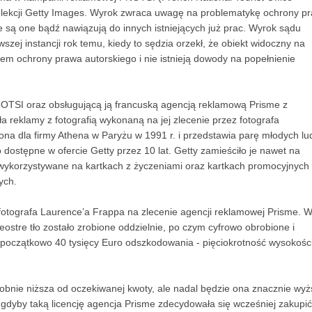
 kolekcji Getty Images. Wyrok zwraca uwagę na problematykę ochrony p
 są one bądź nawiązują do innych istniejących już prac. Wyrok sądu
ej instancji rok temu, kiedy to sędzia orzekł, że obiekt widoczny na
otem ochrony prawa autorskiego i nie istnieją dowody na popełnienie
NOTSI oraz obsługującą ją francuską agencją reklamową Prisme z
a reklamy z fotografią wykonaną na jej zlecenie przez fotografa
na dla firmy Athena w Paryżu w 1991 r. i przedstawia parę młodych lu
 dostępne w ofercie Getty przez 10 lat. Getty zamieściło je nawet na
 wykorzystywane na kartkach z życzeniami oraz kartkach promocyjnych
ych.
fotografa Laurence’a Frappa na zlecenie agencji reklamowej Prisme. 
eostre tło zostało zrobione oddzielnie, po czym cyfrowo obrobione i
 początkowo 40 tysięcy Euro odszkodowania - pięciokrotność wysokośc
nie niższa od oczekiwanej kwoty, ale nadal będzie ona znacznie wyż
a, gdyby taką licencję agencja Prisme zdecydowała się wcześniej zakupić