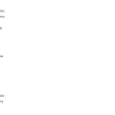
dzi,
wno
ię
t
ie
at -
ry