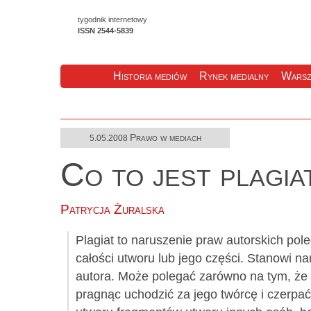
tygodnik internetowy
ISSN 2544-5839
Historia mediów
Rynek medialny
Warsz
Prawo w mediach
5.05.2008
Co to jest plagia
Patrycja Żuralska
Plagiat to naruszenie praw autorskich po
całości utworu lub jego części. Stanowi n
autora. Może polegać zarówno na tym, że 
pragnąc uchodzić za jego twórcę i czerpać 