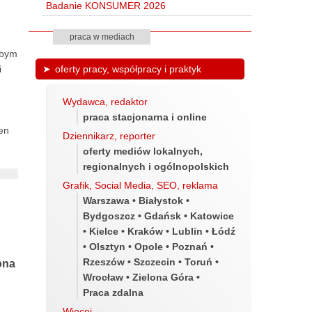
Badanie KONSUMER 2026
praca w mediach
ybym
i
oferty pracy, współpracy i praktyk
Wydawca, redaktor
praca stacjonarna i online
en
Dziennikarz, reporter
oferty mediów lokalnych,
regionalnych i ogólnopolskich
Grafik, Social Media, SEO, reklama
Warszawa • Białystok •
Bydgoszcz • Gdańsk • Katowice
• Kielce • Kraków • Lublin • Łódź
• Olsztyn • Opole • Poznań •
Rzeszów • Szczecin • Toruń •
ona
Wrocław • Zielona Góra •
Praca zdalna
Więcej
→