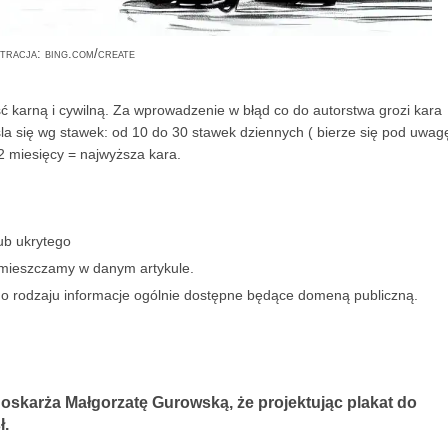
stracja: bing.com/create
 karną i cywilną. Za wprowadzenie w błąd co do autorstwa grozi kara
la się wg stawek: od 10 do 30 stawek dziennych ( bierze się pod uwag
2 miesięcy = najwyższa kara.
ub ukrytego
umieszczamy w danym artykule.
go rodzaju informacje ogólnie dostępne będące domeną publiczną.
 oskarża Małgorzatę Gurowską, że projektując plakat do
ł.