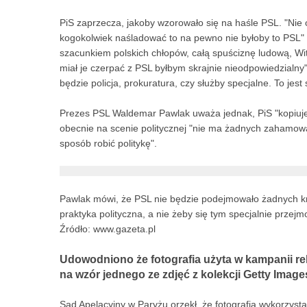
PiS zaprzecza, jakoby wzorowało się na haśle PSL. "Nie
kogokolwiek naśladować to na pewno nie byłoby to PSL" 
szacunkiem polskich chłopów, całą spuściznę ludową, Wit
miał je czerpać z PSL byłbym skrajnie nieodpowiedzialny" -
będzie policja, prokuratura, czy służby specjalne. To jest s
Prezes PSL Waldemar Pawlak uważa jednak, PiS "kopiuje"
obecnie na scenie politycznej "nie ma żadnych zahamow
sposób robić politykę".
Pawlak mówi, że PSL nie będzie podejmowało żadnych kro
praktyka polityczna, a nie żeby się tym specjalnie przejm
Źródło: www.gazeta.pl
Udowodniono że fotografia użyta w kampanii rek
na wzór jednego ze zdjęć z kolekcji Getty Image
Sąd Apelacyjny w Paryżu orzekł, że fotografia wykorzyst