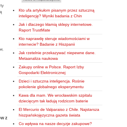
rty
Kto ufa artykułom pisanym przez sztuczną
ją
inteligencję? Wyniki badania z Chin
Jak i dlaczego kłamią sklepy internetowe.
Raport TrustMate
Kto naprawdę steruje wiadomościami w
internecie? Badanie z Hiszpanii
w,
Jak rzetelnie przekazywać niepewne dane.
Metaanaliza naukowa
Zakupy online w Polsce. Raport Izby
Gospodarki Elektronicznej
Dzieci i sztuczna inteligencja. Rośnie
pokolenie globalnego eksperymentu
Kawa dla mam. We wrocławskim szpitalu
dziecięcym tak ładują rodzicom baterie
El Mercurio de Valparaiso z Chile. Najstarsza
hiszpańskojęzyczna gazeta świata
ów z
Co wpływa na nasze decyzje zakupowe?