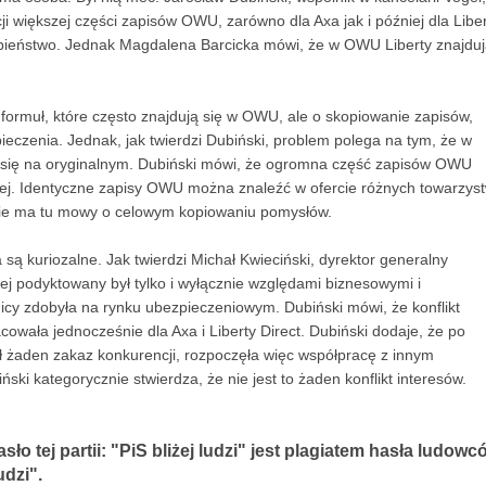
ji większej części zapisów OWU, zarówno dla Axa jak i później dla Libe
dobieństwo. Jednak Magdalena Barcicka mówi, że w OWU Liberty znajdu
 formuł, które często znajdują się w OWU, ale o skopiowanie zapisów,
ieczenia. Jednak, jak twierdzi Dubiński, problem polega na tym, że w
się na oryginalnym. Dubiński mówi, że ogromna część zapisów OWU
owej. Identyczne zapisy OWU można znaleźć w ofercie różnych towarzyst
e nie ma tu mowy o celowym kopiowaniu pomysłów.
a są kuriozalne. Jak twierdzi Michał Kwieciński, dyrektor generalny
ej podyktowany był tylko i wyłącznie względami biznesowymi i
nicy zdobyła na rynku ubezpieczeniowym. Dubiński mówi, że konflikt
owała jednocześnie dla Axa i Liberty Direct. Dubiński dodaje, że po
ł żaden zakaz konkurencji, rozpoczęła więc współpracę z innym
ski kategorycznie stwierdza, że nie jest to żaden konflikt interesów.
ło tej partii: "PiS bliżej ludzi" jest plagiatem hasła ludowc
udzi".