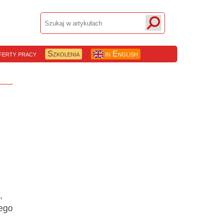
erty pracy
Szkolenia
in English
,
wego