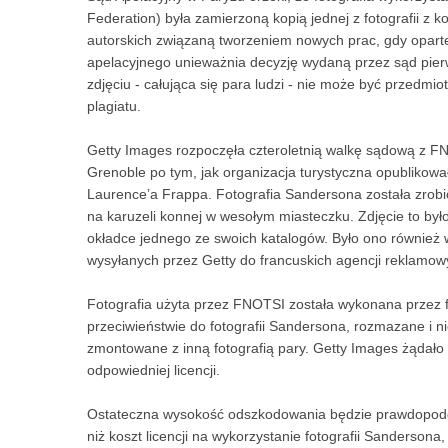
Federation) była zamierzoną kopią jednej z fotografii z
autorskich związaną tworzeniem nowych prac, gdy oparte
apelacyjnego unieważnia decyzję wydaną przez sąd pierwsz
zdjęciu - całująca się para ludzi - nie może być przedmi
plagiatu.
Getty Images rozpoczęła czteroletnią walkę sądową z F
Grenoble po tym, jak organizacja turystyczna opublikował
Laurence’a Frappa. Fotografia Sandersona została zrobio
na karuzeli konnej w wesołym miasteczku. Zdjęcie to było
okładce jednego ze swoich katalogów. Było ono również
wysyłanych przez Getty do francuskich agencji reklamow
Fotografia użyta przez FNOTSI została wykonana przez 
przeciwieństwie do fotografii Sandersona, rozmazane i ni
zmontowane z inną fotografią pary. Getty Images żądało
odpowiedniej licencji.
Ostateczna wysokość odszkodowania będzie prawdopodob
niż koszt licencji na wykorzystanie fotografii Sanderson