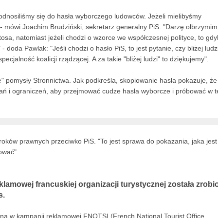
 odnosiliśmy się do hasła wyborczego ludowców. Jeżeli mielibyśmy
- mówi Joachim Brudziński, sekretarz generalny PiS. "Darzę olbrzymim
osa, natomiast jeżeli chodzi o wzorce we współczesnej polityce, to gd
 doda Pawlak: "Jeśli chodzi o hasło PiS, to jest pytanie, czy bliżej ludz
pecjalność koalicji rządzącej. A za takie "bliżej ludzi" to dziękujemy".
 pomysły Stronnictwa. Jak podkreśla, skopiowanie hasła pokazuje, że
ań i ograniczeń, aby przejmować cudze hasła wyborcze i próbować w t
ków prawnych przeciwko PiS. "To jest sprawa do pokazania, jaka jest
ować".
lamowej francuskiej organizacji turystycznej została zrobi
s.
ana w kampanii reklamowej FNOTSI (French National Tourist Office