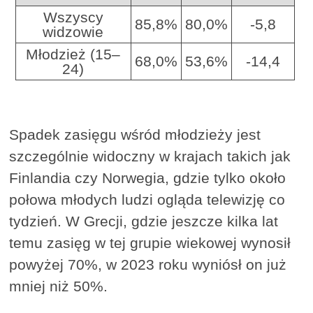
Wszyscy
85,8%
80,0%
-5,8
widzowie
Młodzież (15–
68,0%
53,6%
-14,4
24)
Spadek zasięgu wśród młodzieży jest
szczególnie widoczny w krajach takich jak
Finlandia czy Norwegia, gdzie tylko około
połowa młodych ludzi ogląda telewizję co
tydzień. W Grecji, gdzie jeszcze kilka lat
temu zasięg w tej grupie wiekowej wynosił
powyżej 70%, w 2023 roku wyniósł on już
mniej niż 50%.