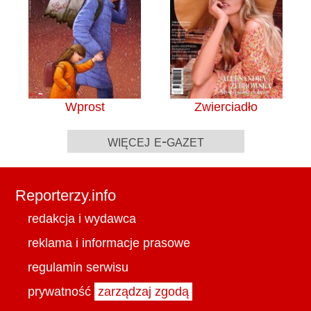
Wprost
Zwierciadło
więcej e-gazet
Reporterzy.info
redakcja i wydawca
reklama i informacje prasowe
regulamin serwisu
prywatność
zarządzaj zgodą