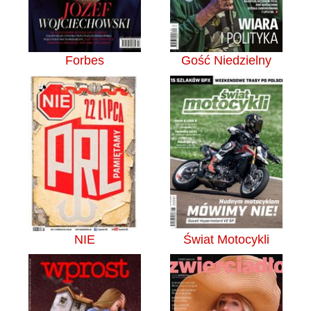
Forbes
Gość Niedzielny
NIE
Świat Motocykli