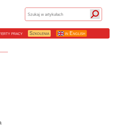
erty pracy
Szkolenia
in English
a