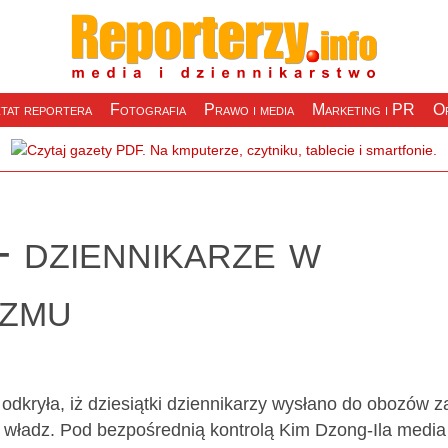
tat reportera
Fotografia
Prawo i media
Marketing i PR
Of
 dziennikarze w
yzmu
dkryła, iż dziesiątki dziennikarzy wysłano do obozów z
 władz. Pod bezpośrednią kontrolą Kim Dzong-Ila media