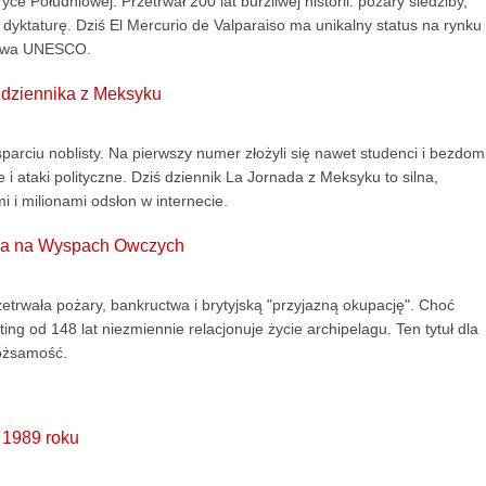
 Południowej. Przetrwał 200 lat burzliwej historii: pożary siedziby,
 dyktaturę. Dziś El Mercurio de Valparaiso ma unikalny status na rynku
ictwa UNESCO.
d dziennika z Meksyku
sparciu noblisty. Na pierwszy numer złożyli się nawet studenci i bezdom
e i ataki polityczne. Dziś dziennik La Jornada z Meksyku to silna,
 i milionami odsłon w internecie.
nika na Wyspach Owczych
trwała pożary, bankructwa i brytyjską "przyjazną okupację". Choć
ing od 148 lat niezmiennie relacjonuje życie archipelagu. Ten tytuł dla
tożsamość.
 1989 roku