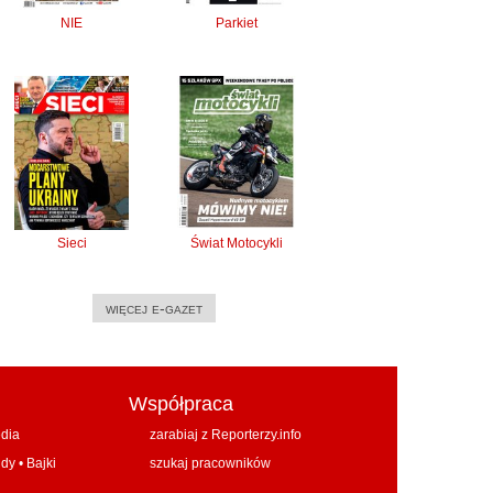
NIE
Parkiet
Sieci
Świat Motocykli
więcej e-gazet
Współpraca
edia
zarabiaj z Reporterzy.info
ndy
•
Bajki
szukaj pracowników