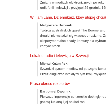
Zmiany w mediach elektronicznych po roku 
radiofonii i telewizji", przyjętej 29 grudnia
William Lane. Dziennikarz, który utopię chci
Małgorzata Dwornik
Twórca australijskich gazet The Boomerang i
drugiej nie wstydził się własnego rasizmu. 
eksperymentalne osady-komuny dla wybranyc
kontynentach.
Lokalne radio i telewizja w Szwecji
Michał Kuźmiński
Szwedzki system mediów od początku konstru
Przez długi czas istniały w tym kraju wyłączni
Prasa okresu rozbiorów
Bartłomiej Dwornik
Pierwsze ingerencje cenzorskie dotknęły r
gazetą lubianą i jej nakład rósł.