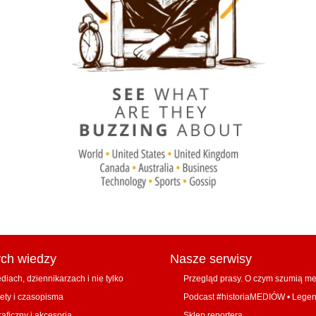
ych wiedzy
Nasze serwisy
diach, dziennikarzach i nie tylko
Przegląd prasy. O czym szumią m
ety i czasopisma
Podcast #historiaMEDIÓW
•
Lege
raficzny i akcesoria
Sklep reportera