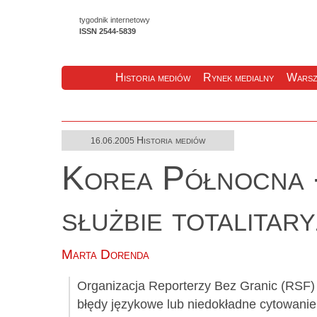
tygodnik internetowy
ISSN 2544-5839
Historia mediów
Rynek medialny
Warsz
Historia mediów
16.06.2005
Korea Północna -
służbie totalitar
Marta Dorenda
Organizacja Reporterzy Bez Granic (RSF) o
błędy językowe lub niedokładne cytowanie