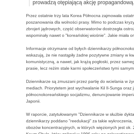
prowadzą otępiającą akcję propagandową
Przez ostatnie trzy lata Korea Północna zajmowała osta
poszanowania dla wolności prasy. Mimo to podczas kr
zbrojeń jądrowych, część obserwatorów dostrzegła ostro
wspominały nawet o "koreańskiej wiośnie". Jakie miała o
Informacje otrzymane od byłych dziennikarzy północnok
wskazują, że nie nastąpiły żadne pozytywne zmiany w kwe
komunistyczną, a nawet, jak krążą pogłoski, przez sameg
prasie, lecz reżim stale karmi społeczeństwo tymi samym
Dziennikarze są zmuszani przez partię do wcielania w życ
mediach. Priorytetem jest wychwalanie Kil Il-Sunga oraz
północnokoreańskiego socjalizmu, denuncjowanie imperial
Japonii.
W raporcie, zatytułowanym "Dziennikarze w służbie dyktat
dziennikarzy poddano "reedukacji" za takie wykroczenia, ja
obozów koncentracyjnych, w których więzionych jest ok. 