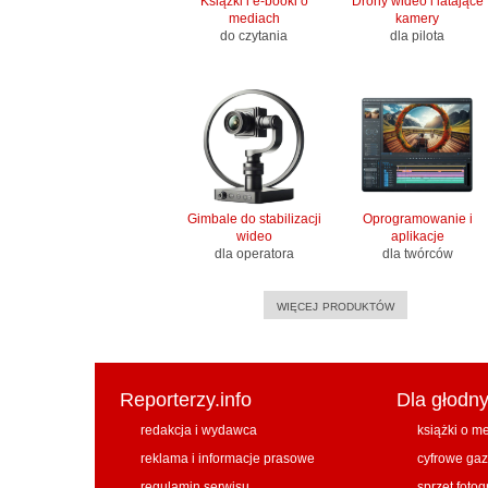
Książki i e-booki o
Drony wideo i latające
mediach
kamery
do czytania
dla pilota
Gimbale do stabilizacji
Oprogramowanie i
wideo
aplikacje
dla operatora
dla twórców
więcej produktów
Reporterzy.info
Dla głodn
redakcja i wydawca
książki o me
reklama i informacje prasowe
cyfrowe gaz
regulamin serwisu
sprzęt fotog