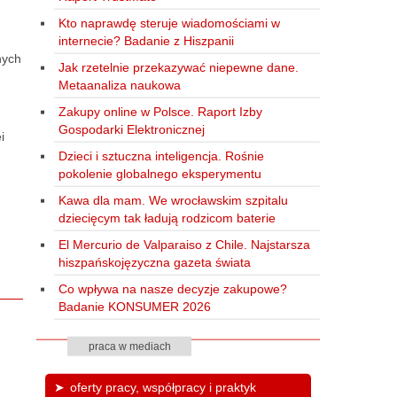
Kto naprawdę steruje wiadomościami w
internecie? Badanie z Hiszpanii
nych
Jak rzetelnie przekazywać niepewne dane.
Metaanaliza naukowa
Zakupy online w Polsce. Raport Izby
Gospodarki Elektronicznej
i
Dzieci i sztuczna inteligencja. Rośnie
pokolenie globalnego eksperymentu
Kawa dla mam. We wrocławskim szpitalu
dziecięcym tak ładują rodzicom baterie
El Mercurio de Valparaiso z Chile. Najstarsza
hiszpańskojęzyczna gazeta świata
Co wpływa na nasze decyzje zakupowe?
Badanie KONSUMER 2026
praca w mediach
oferty pracy, współpracy i praktyk