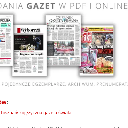
iów
:
za hiszpańskojęzyczna gazeta świata