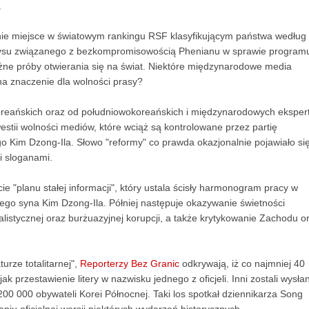
.
tnie miejsce w światowym rankingu RSF klasyfikującym państwa według 
yzysu związanego z bezkompromisowością Phenianu w sprawie program
żne próby otwierania się na świat. Niektóre międzynarodowe media
na znaczenie dla wolności prasy?
oreańskich oraz od południowokoreańskich i międzynarodowych eksper
stii wolności mediów, które wciąż są kontrolowane przez partię
o Kim Dzong-Ila. Słowo "reformy" co prawda okazjonalnie pojawiało si
i sloganami.
ie "planu stałej informacji", który ustala ścisły harmonogram pracy w
 jego syna Kim Dzong-Ila. Półniej następuje okazywanie świetności
istycznej oraz burżuazyjnej korupcji, a także krytykowanie Zachodu o
urze totalitarnej",
Reporterzy Bez Granic
odkrywają, iż co najmniej 40
k przestawienie litery w nazwisku jednego z oficjeli. Inni zostali wysła
200 000 obywateli Korei Północnej. Taki los spotkał dziennikarza Song