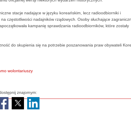
iu oficjalnej wersji niektórych wydarzeń historycznych.
zne stacje nadające w języku koreańskim, lecz radioodbiorniki i
e na częstotliwości nadajników rządowych. Osoby słuchające zagranicz
 zapoczątkowała kampanię sprawdzania radioodbiorników, które zostały
ość do skupienia się na potrzebie poszanowania praw obywateli Kore
o wolontariuszy
dostępnij znajomym: