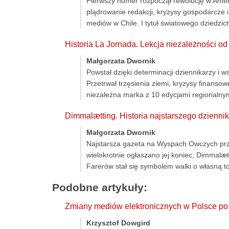
Pierwszy numer rozpoczął rewolucję w Ameryce
plądrowanie redakcji, kryzysy gospodarcze i
mediów w Chile. I tytuł światowego dziedz
Historia La Jornada. Lekcja niezależności o
Małgorzata Dwornik
Powstał dzięki determinacji dziennikarzy i w
Przetrwał trzęsienia ziemi, kryzysy finansow
niezależna marka z 10 edycjami regionalnymi
Dimmalætting. Historia najstarszego dzien
Małgorzata Dwornik
Najstarsza gazeta na Wyspach Owczych prze
wielokrotnie ogłaszano jej koniec, Dimmalætt
Farerów stał się symbolem walki o własną 
Podobne artykuły:
Zmiany mediów elektronicznych w Polsce po
Krzysztof Dowgird