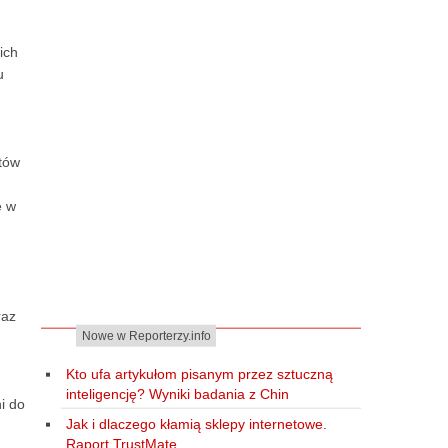
ich
u
tów
ę w
raz
Nowe w Reporterzy.info
Kto ufa artykułom pisanym przez sztuczną
inteligencję? Wyniki badania z Chin
ni do
Jak i dlaczego kłamią sklepy internetowe.
Raport TrustMate