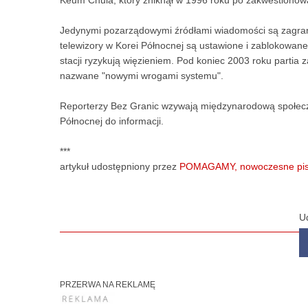
Keum Chula, który zniknął w 1996 roku po zakwestionowan
Jedynymi pozarządowymi źródłami wiadomości są zagranic
telewizory w Korei Północnej są ustawione i zablokowan
stacji ryzykują więzieniem. Pod koniec 2003 roku partia
nazwane "nowymi wrogami systemu".
Reporterzy Bez Granic wzywają międzynarodową społeczn
Północnej do informacji.
***
artykuł udostępniony przez
POMAGAMY, nowoczesne pism
U
PRZERWA NA REKLAMĘ