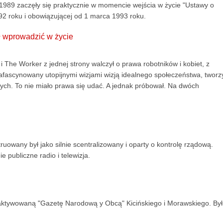
1989 zaczęły się praktycznie w momencie wejścia w życie "Ustawy o
 1992 roku i obowiązującej od 1 marca 1993 roku.
ał wprowadzić w życie
 The Worker z jednej strony walczył o prawa robotników i kobiet, z
Zafascynowany utopijnymi wizjami wizją idealnego społeczeństwa, tworz
h. To nie miało prawa się udać. A jednak próbował. Na dwóch
owany był jako silnie scentralizowany i oparty o kontrolę rządową.
e publiczne radio i telewizja.
eaktywowaną "Gazetę Narodową y Obcą" Kicińskiego i Morawskiego. By