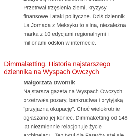
Przetrwał trzęsienia ziemi, kryzysy
finansowe i ataki polityczne. Dziś dziennik
La Jornada z Meksyku to silna, niezależna
marka z 10 edycjami regionalnymi i
milionami odsłon w internecie.
Dimmalætting. Historia najstarszego
dziennika na Wyspach Owczych
Małgorzata Dwornik
Najstarsza gazeta na Wyspach Owczych
przetrwała pożary, bankructwa i brytyjską
"przyjazną okupację". Choć wielokrotnie
ogłaszano jej koniec, Dimmalætting od 148
lat niezmiennie relacjonuje życie
archipelagu. Ten tytuł dla Farerów stał się