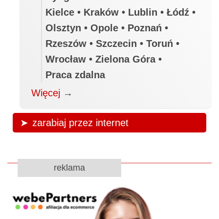
Kielce • Kraków • Lublin • Łódź •
Olsztyn • Opole • Poznań •
Rzeszów • Szczecin • Toruń •
Wrocław • Zielona Góra •
Praca zdalna
Więcej
→
zarabiaj przez internet
reklama