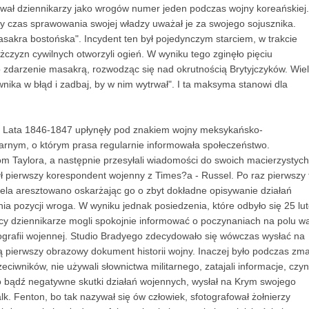
tował dziennikarzy jako wrogów numer jeden podczas wojny koreańskiej.
y czas sprawowania swojej władzy uważał je za swojego sojusznika.
akra bostońska". Incydent ten był pojedynczym starciem, w trakcie
żczyzn cywilnych otworzyli ogień. W wyniku tego zginęło pięciu
 zdarzenie masakrą, rozwodząc się nad okrutnością Brytyjczyków. Wie
ika w błąd i zadbaj, by w nim wytrwał". I ta maksyma stanowi dla
. Lata 1846-1847 upłynęły pod znakiem wojny meksykańsko-
itarnym, o którym prasa regularnie informowała społeczeństwo.
om Taylora, a następnie przesyłali wiadomości do swoich macierzystych
ł pierwszy korespondent wojenny z Times?a - Russel. Po raz pierwszy 
ela aresztowano oskarżając go o zbyt dokładne opisywanie działań
nia pozycji wroga. W wyniku jednak posiedzenia, które odbyło się 25 lu
cy dziennikarze mogli spokojnie informować o poczynaniach na polu wa
tografii wojennej. Studio Bradyego zdecydowało się wówczas wysłać na
obą pierwszy obrazowy dokument historii wojny. Inaczej było podczas z
eciwników, nie używali słownictwa militarnego, zatajali informacje, czynil
co bądź negatywne skutki działań wojennych, wysłał na Krym swojego
k. Fenton, bo tak nazywał się ów człowiek, sfotografował żołnierzy