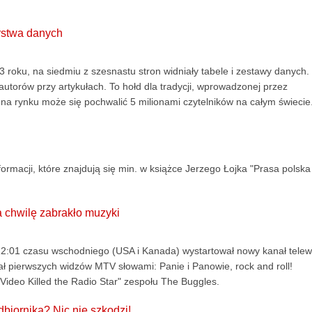
arstwa danych
roku, na siedmiu z szesnastu stron widniały tabele i zestawy danych.
torów przy artykułach. To hołd dla tradycji, wprowadzonej przez
 na rynku może się pochwalić 5 milionami czytelników na całym świecie
formacji, które znajdują się min. w książce Jerzego Łojka "Prasa polska
a chwilę zabrakło muzyki
 12:01 czasu wschodniego (USA i Kanada) wystartował nowy kanał telewi
ał pierwszych widzów MTV słowami: Panie i Panowie, rock and roll!
ideo Killed the Radio Star" zespołu The Buggles.
biornika? Nic nie szkodzi!