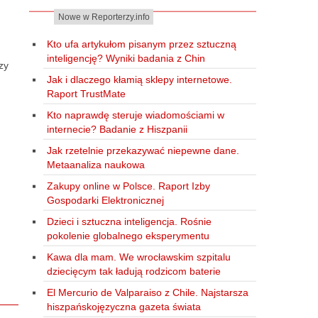
Nowe w Reporterzy.info
Kto ufa artykułom pisanym przez sztuczną
inteligencję? Wyniki badania z Chin
zy
Jak i dlaczego kłamią sklepy internetowe.
Raport TrustMate
Kto naprawdę steruje wiadomościami w
internecie? Badanie z Hiszpanii
Jak rzetelnie przekazywać niepewne dane.
Metaanaliza naukowa
Zakupy online w Polsce. Raport Izby
Gospodarki Elektronicznej
Dzieci i sztuczna inteligencja. Rośnie
pokolenie globalnego eksperymentu
Kawa dla mam. We wrocławskim szpitalu
dziecięcym tak ładują rodzicom baterie
El Mercurio de Valparaiso z Chile. Najstarsza
hiszpańskojęzyczna gazeta świata