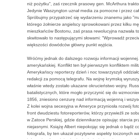
niż pożytku", zaś rzecznik prasowy gen. McArthura trak
Jedynie Waszyngton uznał media za pomocne i przez cał
Spróbujmy przypatrzeć się wydarzeniu znanemu jako "mas
którego żołnierze angielscy sprowokowani przez kilku mę
mieszkańców Bostonu, zaś prasa rewolucyjna nazwała to
skwitowało to następującymi słowami: "Wprowadź przeciwn
większości dowódców główny punkt wyjścia.
Wróćmy jednak do dalszego rozwoju informacji wojennej
amerykańskiej. Konflikt ten był pierwszym konfliktem mil
Amerykańscy reporterzy dzień i noc towarzyszyli oddział
redakcji za pomocą telegrafu. Na wojnę krymską wyruszy
właśnie wtedy zostało ukazane okrucieństwo wojny. Russ
batalistycznych, które mogło przyczynić się do wzmocnie
1856, zniesiono cenzurę nad informacją wojenną i wszys
Z kolei wojna secesyjna w Ameryce przyniosła rozwój fo
front dwudziestu fotoreporterów, którzy przywieźli ze s
w Zatoce Perskiej, gdzie dziennikarze opisując starcia prz
niejasnymi. Książę Albert niepokojąc się jednak o bądź 
fotografa, by ten ukazał pozytywne aspekty toczonych wal