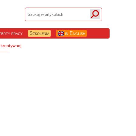
erty pracy
Szkolenia
in English