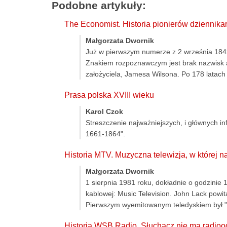
Podobne artykuły:
The Economist. Historia pionierów dziennik
Małgorzata Dwornik
Już w pierwszym numerze z 2 września 1843 
Znakiem rozpoznawczym jest brak nazwisk au
założyciela, Jamesa Wilsona. Po 178 latach
Prasa polska XVIII wieku
Karol Czok
Streszczenie najważniejszych, i głównych in
1661-1864".
Historia MTV. Muzyczna telewizja, w której n
Małgorzata Dwornik
1 sierpnia 1981 roku, dokładnie o godzinie
kablowej: Music Television. John Lack powit
Pierwszym wyemitowanym teledyskiem był "V
Historia WSB Radio. Słuchacz nie ma radiood