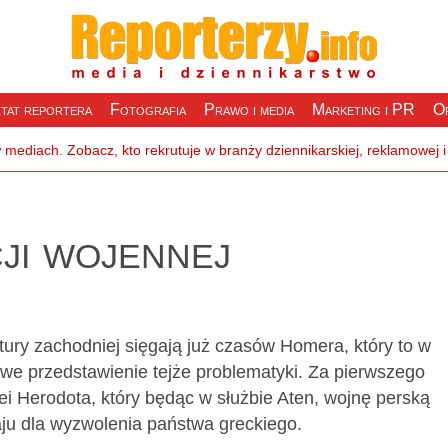
tat reportera
Fotografia
Prawo i media
Marketing i PR
Of
ji wojennej
tury zachodniej sięgają już czasów Homera, który to w
ółowe przedstawienie tejże problematyki. Za pierwszego
 Herodota, który będąc w służbie Aten, wojnę perską
aju dla wyzwolenia państwa greckiego.