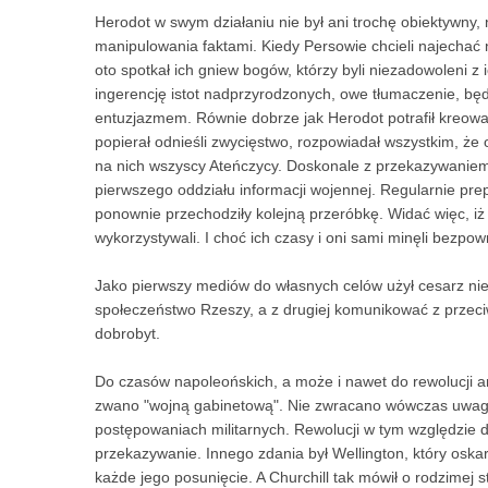
Herodot w swym działaniu nie był ani trochę obiektywny, 
manipulowania faktami. Kiedy Persowie chcieli najechać n
oto spotkał ich gniew bogów, którzy byli niezadowoleni 
ingerencję istot nadprzyrodzonych, owe tłumaczenie, będ
entuzjazmem. Równie dobrze jak Herodot potrafił kreowa
popierał odnieśli zwycięstwo, rozpowiadał wszystkim, że ot
na nich wszyscy Ateńczycy. Doskonale z przekazywaniem 
pierwszego oddziału informacji wojennej. Regularnie prep
ponownie przechodziły kolejną przeróbkę. Widać więc, iż n
wykorzystywali. I choć ich czasy i oni sami minęli bezpo
Jako pierwszy mediów do własnych celów użył cesarz niemi
społeczeństwo Rzeszy, a z drugiej komunikować z przeci
dobrobyt.
Do czasów napoleońskich, a może i nawet do rewolucji am
zwano "wojną gabinetową". Nie zwracano wówczas uwagi n
postępowaniach militarnych. Rewolucji w tym względzie d
przekazywanie. Innego zdania był Wellington, który oskar
każde jego posunięcie. A Churchill tak mówił o rodzimej 