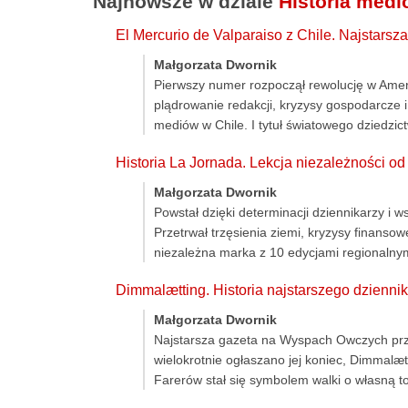
Najnowsze w dziale
Historia med
El Mercurio de Valparaiso z Chile. Najstars
Małgorzata Dwornik
Pierwszy numer rozpoczął rewolucję w Ameryce
plądrowanie redakcji, kryzysy gospodarcze i
mediów w Chile. I tytuł światowego dziedz
Historia La Jornada. Lekcja niezależności o
Małgorzata Dwornik
Powstał dzięki determinacji dziennikarzy i w
Przetrwał trzęsienia ziemi, kryzysy finansow
niezależna marka z 10 edycjami regionalnymi
Dimmalætting. Historia najstarszego dzien
Małgorzata Dwornik
Najstarsza gazeta na Wyspach Owczych prze
wielokrotnie ogłaszano jej koniec, Dimmalætt
Farerów stał się symbolem walki o własną 