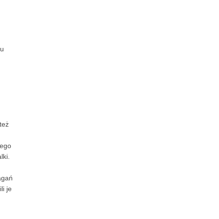
lu
też
tego
lki.
magań
i je