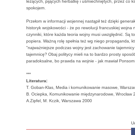
leżących, pijących herbatkę i uśmiechniętych, przez co ks
spokojem.
Przełom w informacji wojennej nastąpił też dzięki generało
historyk wojskowości - że po rewolucji francuskiej wojna 
czynniki, które każda teoria wojny musi uwzględnić. Są to:
popiera. Ważną rolę spełnia też wg niego propaganda, któr
"najważniejsze podczas wojny jest zachowanie tajemnicy 
tajemnicę? Obaj politycy mieli na to bardzo prosty sposó
paradoksalne, bo prawda na wojnie - jak mawiał Ponsomb
***
Literatura:
T. Goban-Klas, Media i komunikowanie masowe, Warsz
B. Ociepka, Komunikowanie międzynarodowe, Wrocław 
A.Zipfel, M. Kczik, Warszawa 2000
U