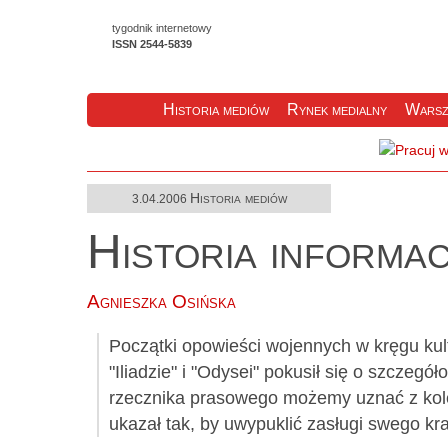
tygodnik internetowy
ISSN 2544-5839
Historia mediów
Rynek medialny
Warsz
Historia mediów
3.04.2006
Historia informac
Agnieszka Osińska
Początki opowieści wojennych w kręgu kul
"Iliadzie" i "Odysei" pokusił się o szczeg
rzecznika prasowego możemy uznać z kolei
ukazał tak, by uwypuklić zasługi swego kr