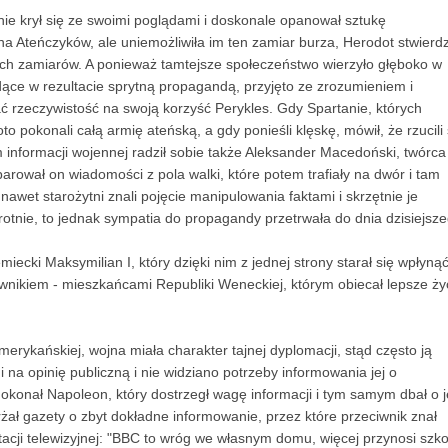
nie krył się ze swoimi poglądami i doskonale opanował sztukę
a Ateńczyków, ale uniemożliwiła im ten zamiar burza, Herodot stwierdzi
z ich zamiarów. A ponieważ tamtejsze społeczeństwo wierzyło głęboko w
ące w rezultacie sprytną propagandą, przyjęto ze zrozumieniem i
ć rzeczywistość na swoją korzyść Perykles. Gdy Spartanie, których
o pokonali całą armię ateńską, a gdy ponieśli klęskę, mówił, że rzucili 
informacji wojennej radził sobie także Aleksander Macedoński, twórca
arował on wiadomości z pola walki, które potem trafiały na dwór i tam
awet starożytni znali pojęcie manipulowania faktami i skrzętnie je
wrotnie, to jednak sympatia do propagandy przetrwała do dnia dzisiejsze
ecki Maksymilian I, który dzięki nim z jednej strony starał się wpłyną
wnikiem - mieszkańcami Republiki Weneckiej, którym obiecał lepsze ży
erykańskiej, wojna miała charakter tajnej dyplomacji, stąd często ją
a opinię publiczną i nie widziano potrzeby informowania jej o
okonał Napoleon, który dostrzegł wagę informacji i tym samym dbał o j
żał gazety o zbyt dokładne informowanie, przez które przeciwnik znał
stacji telewizyjnej: "BBC to wróg we własnym domu, więcej przynosi szk