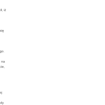
ł, iż
się
go.
ć na
cie,
ej
ody