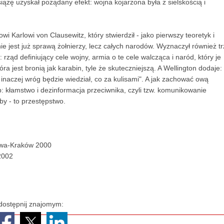
iążę uzyskał pożądany efekt: wojna kojarzona była z sielskością i
wi Karlowi von Clausewitz, który stwierdził - jako pierwszy teoretyk i
nie jest już sprawą żołnierzy, lecz całych narodów. Wyznaczył również tr
 rząd definiujący cele wojny, armia o te cele walcząca i naród, który je
a jest bronią jak karabin, tyle że skuteczniejszą. A Wellington dodaje:
inaczej wróg będzie wiedział, co za kulisami". A jak zachować ową
b: kłamstwo i dezinformacja przeciwnika, czyli tzw. komunikowanie
y - to przestępstwo.
awa-Kraków 2000
2002
dostępnij znajomym: