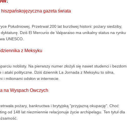
iów
:
za hiszpańskojęzyczna gazeta świata
 Południowej. Przetrwał 200 lat burzliwej historii: pożary siedziby,
 dyktaturę. Dziś El Mercurio de Valparaiso ma unikalny status na rynku
ictwa UNESCO.
d dziennika z Meksyku
sparciu noblisty. Na pierwszy numer złożyli się nawet studenci i bezdom
e i ataki polityczne. Dziś dziennik La Jornada z Meksyku to silna,
 i milionami odsłon w internecie.
nika na Wyspach Owczych
trwała pożary, bankructwa i brytyjską "przyjazną okupację". Choć
ing od 148 lat niezmiennie relacjonuje życie archipelagu. Ten tytuł dla
tożsamość.