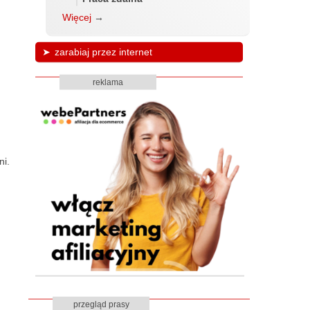
Więcej
→
zarabiaj przez internet
reklama
ni.
przegląd prasy