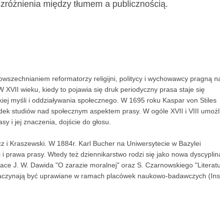
rozróżnienia między tłumem a publicznością.
wszechnianiem reformatorzy religijni, politycy i wychowawcy pragną n
XVII wieku, kiedy to pojawia się druk periodyczny prasa staje się
iej myśli i oddziaływania społecznego. W 1695 roku Kaspar von Stiles
odek studiów nad społecznym aspektem prasy. W ogóle XVII i VIII umożl
y i jej znaczenia, dojście do głosu.
icz i Kraszewski. W 1884r. Karl Bucher na Uniwersytecie w Bazylei
i i prawa prasy. Wtedy też dziennikarstwo rodzi się jako nowa dyscyplin
race J. W. Dawida "O zarazie moralnej" oraz S. Czarnowskiego "Literat
 zaczynają być uprawiane w ramach placówek naukowo-badawczych (Inst