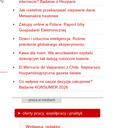
ny
internecie? Badanie z Hiszpanii
Jak rzetelnie przekazywać niepewne dane.
Metaanaliza naukowa
Zakupy online w Polsce. Raport Izby
Gospodarki Elektronicznej
Dzieci i sztuczna inteligencja. Rośnie
pokolenie globalnego eksperymentu
Kawa dla mam. We wrocławskim szpitalu
dziecięcym tak ładują rodzicom baterie
El Mercurio de Valparaiso z Chile. Najstarsza
hiszpańskojęzyczna gazeta świata
Co wpływa na nasze decyzje zakupowe?
Badanie KONSUMER 2026
praca w mediach
oferty pracy, współpracy i praktyk
Wydawca, redaktor