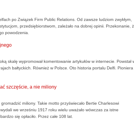
elfach po Związek Firm Public Relations. Od zawsze ludziom zwykłym,
tytucjom, przedsiębiorstwom, zależało na dobrej opinii. Przekonanie, 
go powodzenia.
yjnego
roką skalę wypromował komentowanie artykułów w internecie. Powstał 
ajach bałtyckich. Również w Polsce. Oto historia portalu Delfi. Pioniera
 szczęście, a nie miliony
e gromadzić miliony. Takie motto przyświecało Bertie Charlesowi
 wydali we wrześniu 1917 roku wielu uważało wówczas za istne
ardzo się opłaciło. Przez całe 108 lat.