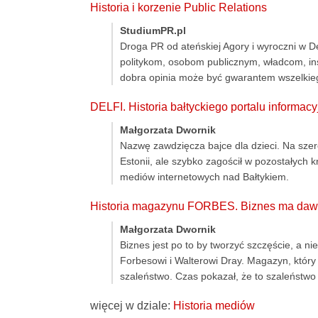
Historia i korzenie Public Relations
StudiumPR.pl
Droga PR od ateńskiej Agory i wyroczni w D
politykom, osobom publicznym, władcom, ins
dobra opinia może być gwarantem wszelkie
DELFI. Historia bałtyckiego portalu informac
Małgorzata Dwornik
Nazwę zawdzięcza bajce dla dzieci. Na sze
Estonii, ale szybko zagościł w pozostałych kr
mediów internetowych nad Bałtykiem.
Historia magazynu FORBES. Biznes ma dawać
Małgorzata Dwornik
Biznes jest po to by tworzyć szczęście, a ni
Forbesowi i Walterowi Dray. Magazyn, który
szaleństwo. Czas pokazał, że to szaleństwo b
więcej w dziale:
Historia mediów