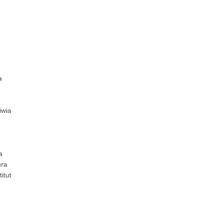
a
iwia
a
ura
itut