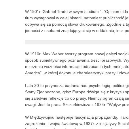
W 1901r. Gabriel Trade w swym studium "L`Opinion et la
tłum występował w całej historii, natomiast publicznoś
odbywa się za pomocą słowa drukowanego. Zgodnie z tą t
jedności z osobami znajdującymi się w oddaleniu, lecz 
W 1910r. Max Weber tworzy program nowej gałęzi socjolog
sposób subiektywnego poznawania treści prasowych. Wyko
mierzeniu ważności informacji i odrzucaniu tych mniej a
America", w której dokonuje charakterystyki prasy ludowej
Lata 30-te przynoszą badania nad psychologią, politologią
Stany Zjednoczone, gdyż Europa dźwiga się z kryzysu społ
się zaledwie reflekcje co do prasy, Niemcy ograniczają 
uwagi. Jest to praca Szczurkiewicza z 1934r. "Wpływ pra
W Międzywojniu następuje fascynacja propagandą, Harol
zagrożenia II wojną światową w 1937r. z inicjatywy Socia