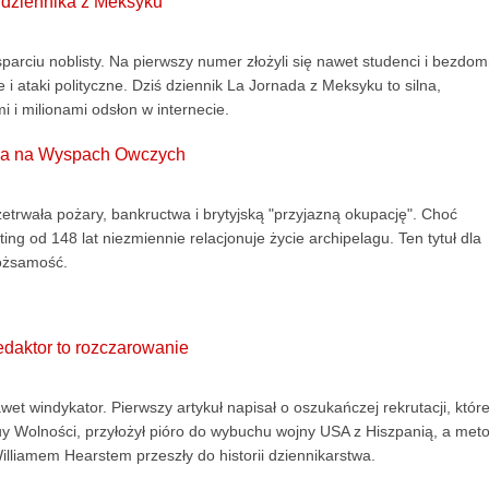
d dziennika z Meksyku
sparciu noblisty. Na pierwszy numer złożyli się nawet studenci i bezdom
e i ataki polityczne. Dziś dziennik La Jornada z Meksyku to silna,
 i milionami odsłon w internecie.
nika na Wyspach Owczych
trwała pożary, bankructwa i brytyjską "przyjazną okupację". Choć
ing od 148 lat niezmiennie relacjonuje życie archipelagu. Ten tytuł dla
tożsamość.
redaktor to rozczarowanie
et windykator. Pierwszy artykuł napisał o oszukańczej rekrutacji, które
tuy Wolności, przyłożył pióro do wybuchu wojny USA z Hiszpanią, a met
illiamem Hearstem przeszły do historii dziennikarstwa.