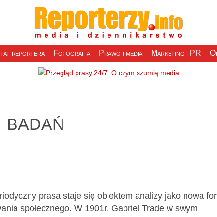
tat reportera
Fotografia
Prawo i media
Marketing i PR
Of
j badań
eriodyczny prasa staje się obiektem analizy jako nowa fo
ywania społecznego. W 1901r. Gabriel Trade w swym