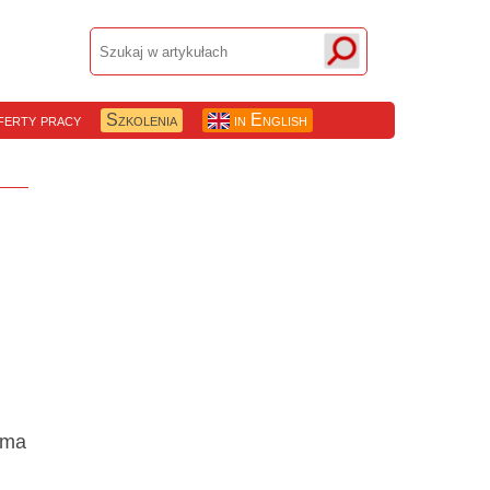
erty pracy
Szkolenia
in English
rma