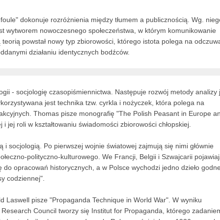
 foule" dokonuje rozróżnienia między tłumem a publicznością. Wg. nieg
ć jest wytworem nowoczesnego społeczeństwa, w którym komunikowanie
eorią powstał nowy typ zbiorowości, którego istota polega na odczuw
poddanymi działaniu identycznych bodźców.
ii - socjologię czasopiśmiennictwa. Następuje rozwój metody analizy 
rzystywana jest technika tzw. cyrkla i nożyczek, która polega na
trakcyjnych. Thomas pisze monografię "The Polish Peasant in Europe a
 i jej roli w kształtowaniu świadomości zbiorowości chłopskiej.
 i socjologią. Po pierwszej wojnie światowej zajmują się nimi głównie
eczno-polityczno-kulturowego. We Francji, Belgii i Szwajcarii pojawia
się do opracowań historycznych, a w Polsce wychodzi jedno dzieło godn
sy codziennej".
d Laswell pisze "Propaganda Technique in World War". W wyniku
l Research Council tworzy się Institut for Propaganda, którego zadanie