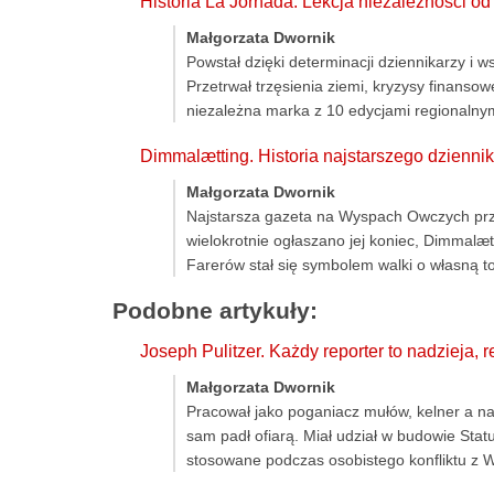
Historia La Jornada. Lekcja niezależności o
Małgorzata Dwornik
Powstał dzięki determinacji dziennikarzy i w
Przetrwał trzęsienia ziemi, kryzysy finansow
niezależna marka z 10 edycjami regionalnymi
Dimmalætting. Historia najstarszego dzien
Małgorzata Dwornik
Najstarsza gazeta na Wyspach Owczych prze
wielokrotnie ogłaszano jej koniec, Dimmalætt
Farerów stał się symbolem walki o własną 
Podobne artykuły:
Joseph Pulitzer. Każdy reporter to nadzieja, 
Małgorzata Dwornik
Pracował jako poganiacz mułów, kelner a naw
sam padł ofiarą. Miał udział w budowie Sta
stosowane podczas osobistego konfliktu z W