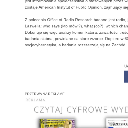
jest informowanie społeczeństwa o stosowanych przez w
zostaje American Instytut of Public Opinion, zajmujący s
Z polecenia Office of Radio Research badane jest radio,
Laswella: who says (kto mówi?), what (co?), wchich chann
Dokonuje się więc analizy komunikatora, zawartości treśc
badania słabną, powielane są stare wzorce. Dopiero w 60-
socjocybernetyka, a badania rozszerzają się na Zachód.
U
PRZERWA NA REKLAMĘ