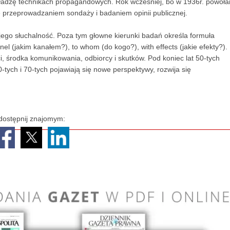
ładzę technikach propagandowych. Rok wcześniej, bo w 1936r. powoła
ię przeprowadzaniem sondaży i badaniem opinii publicznej.
 jego słuchalność. Poza tym głowne kierunki badań określa formuła
el (jakim kanałem?), to whom (do kogo?), with effects (jakie efekty?).
i, środka komunikowania, odbiorcy i skutków. Pod koniec lat 50-tych
tych i 70-tych pojawiają się nowe perspektywy, rozwija się
dostępnij znajomym: