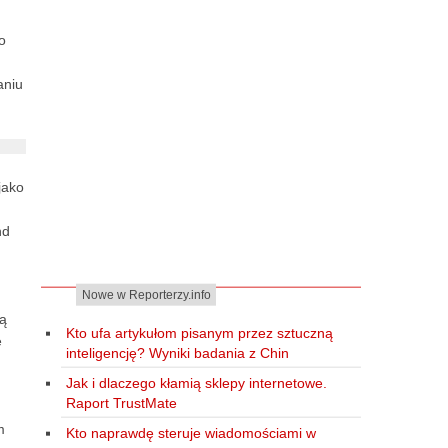
o
aniu
jako
nd
Nowe w Reporterzy.info
ją
Kto ufa artykułom pisanym przez sztuczną
e
inteligencję? Wyniki badania z Chin
Jak i dlaczego kłamią sklepy internetowe.
Raport TrustMate
m
Kto naprawdę steruje wiadomościami w