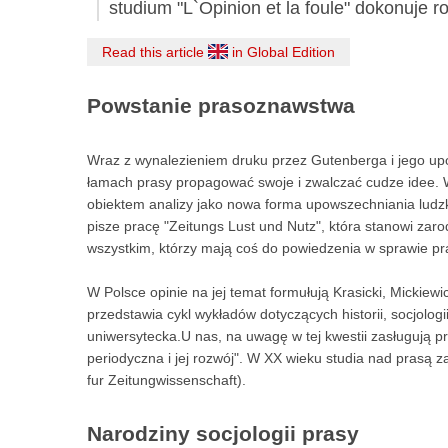
studium "L`Opinion et la foule" dokonuje 
Read this article
in Global Edition
Powstanie prasoznawstwa
Wraz z wynalezieniem druku przez Gutenberga i jego upo
łamach prasy propagować swoje i zwalczać cudze idee. W 
obiektem analizy jako nowa forma upowszechniania ludzk
pisze pracę "Zeitungs Lust und Nutz", która stanowi zar
wszystkim, którzy mają coś do powiedzenia w sprawie pras
W Polsce opinie na jej temat formułują Krasicki, Mickiew
przedstawia cykl wykładów dotyczących historii, socjologi
uniwersytecka.U nas, na uwagę w tej kwestii zasługują p
periodyczna i jej rozwój". W XX wieku studia nad prasą
fur Zeitungwissenschaft).
Narodziny socjologii prasy