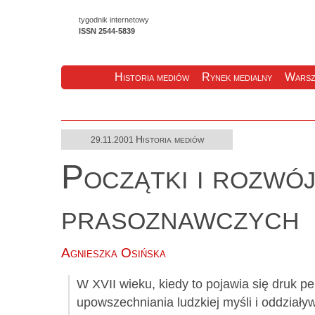
tygodnik internetowy
ISSN 2544-5839
Historia mediów
Rynek medialny
Warsz
Historia mediów
29.11.2001
Początki i rozwó
prasoznawczych
Agnieszka Osińska
W XVII wieku, kiedy to pojawia się druk p
upowszechniania ludzkiej myśli i oddział