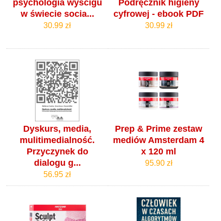
psychologia wyścigu
Podręcznik higieny
w świecie socia...
cyfrowej - ebook PDF
30.99 zł
30.99 zł
Dyskurs, media,
Prep & Prime zestaw
mulitimedialność.
mediów Amsterdam 4
Przyczynek do
x 120 ml
dialogu g...
95.90 zł
56.95 zł