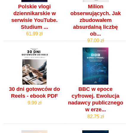
Polskie vlogi
Milion
dziennikarskie w
obserwujących. Jak
serwisie YouTube.
zbudowałem
Studium ...
absurdalną liczbę
ob...
61.99 zł
97.00 zł
30 dni gotowców do
BBC w epoce
Reels - ebook PDF
cyfrowej. Ewolucja
nadawcy publicznego
9.99 zł
w erze...
82.75 zł