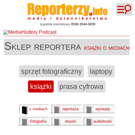
tygodnik internetowy
ISSN 2544-5839
Sklep reportera
książki o mediach
sprzęt fotograficzny
laptopy
książki
prasa cyfrowa
o mediach
reportaże
wywiady
fotografia
ebooki
audiobooki