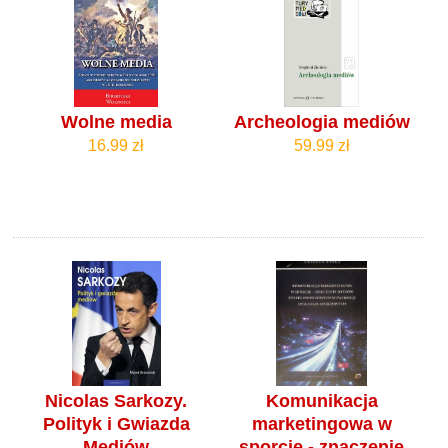
Wolne media
Archeologia mediów
16.99 zł
59.99 zł
Nicolas Sarkozy.
Komunikacja
Polityk i Gwiazda
marketingowa w
Mediów
sporcie - znaczenie