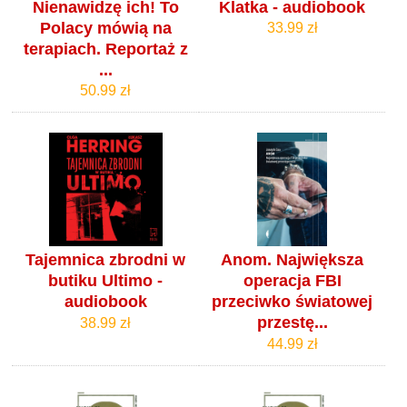
Nienawidzę ich! To
Klatka - audiobook
Polacy mówią na
33.99 zł
terapiach. Reportaż z
...
50.99 zł
Tajemnica zbrodni w
Anom. Największa
butiku Ultimo -
operacja FBI
audiobook
przeciwko światowej
przestę...
38.99 zł
44.99 zł