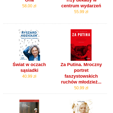
Ona
Trzy dekady w
centrum wydarzeń
58.00 zł
55.99 zł
Świat w oczach
Za Putina. Mroczny
sąsiadki
portret
faszystowskich
40.99 zł
ruchów młodzież...
50.99 zł