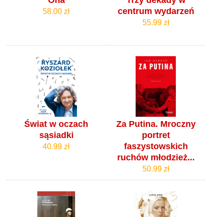
Ona
Trzy dekady w
centrum wydarzeń
58.00 zł
55.99 zł
Świat w oczach
Za Putina. Mroczny
sąsiadki
portret
faszystowskich
40.99 zł
ruchów młodzież...
50.99 zł