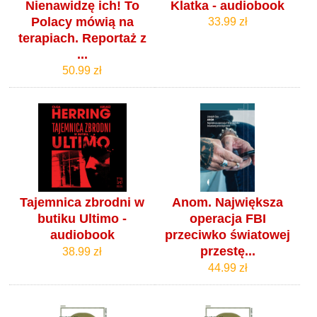
Nienawidzę ich! To
Klatka - audiobook
Polacy mówią na
33.99 zł
terapiach. Reportaż z
...
50.99 zł
Tajemnica zbrodni w
Anom. Największa
butiku Ultimo -
operacja FBI
audiobook
przeciwko światowej
przestę...
38.99 zł
44.99 zł