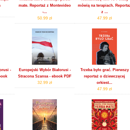
h
mate. Reportaż z Montevideo
mówią na terapiach. Reporta
-...
z ...
50.99 zł
47.99 zł
rusi -
Europejski Wybór Białorusi -
Trzeba było grać. Pierwszy
book
Stracona Szansa - ebook PDF
reportaż o dziewczęcej
32.99 zł
orkiest...
47.99 zł