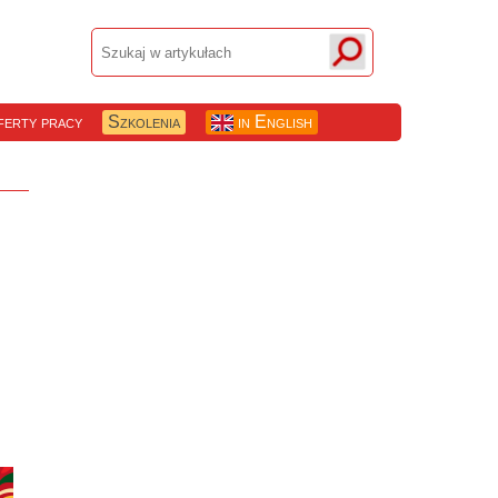
erty pracy
Szkolenia
in English