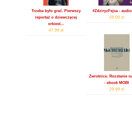
Trzeba było grać. Pierwszy
#ZdziryzFejsa - audi
59.00 zł
reportaż o dziewczęcej
orkiest...
47.99 zł
Zwrotnice. Rozstanie 
- ebook MOBI
29.99 zł