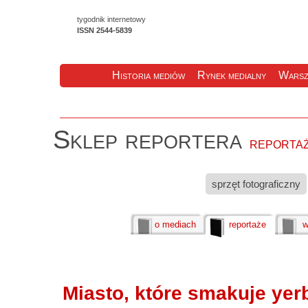
tygodnik internetowy
ISSN 2544-5839
Historia mediów
Rynek medialny
Warsz
Sklep reportera
reporta
sprzęt fotograficzny
o mediach
reportaże
w
Miasto, które smakuje yer