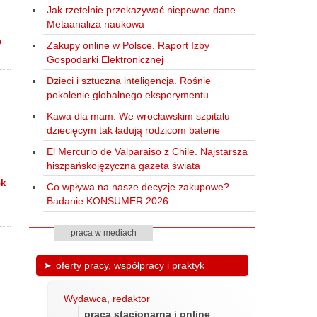
Jak rzetelnie przekazywać niepewne dane.
Metaanaliza naukowa
o
Zakupy online w Polsce. Raport Izby
Gospodarki Elektronicznej
Dzieci i sztuczna inteligencja. Rośnie
pokolenie globalnego eksperymentu
Kawa dla mam. We wrocławskim szpitalu
dziecięcym tak ładują rodzicom baterie
El Mercurio de Valparaiso z Chile. Najstarsza
hiszpańskojęzyczna gazeta świata
ok
Co wpływa na nasze decyzje zakupowe?
Badanie KONSUMER 2026
praca w mediach
oferty pracy, współpracy i praktyk
Wydawca, redaktor
praca stacjonarna i online