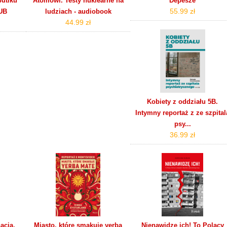
butiku
Atomowi. Testy nuklearne na
Depesze
55.99 zł
UB
ludziach - audiobook
44.99 zł
Kobiety z oddziału 5B.
Intymny reportaż z ze szpital
psy...
36.99 zł
acja.
Miasto, które smakuje yerba
Nienawidzę ich! To Polacy