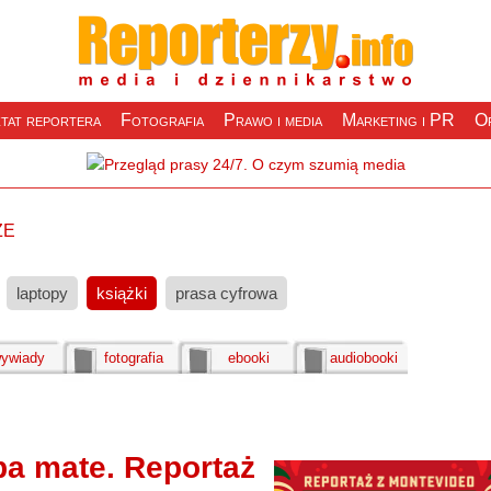
tat reportera
Fotografia
Prawo i media
Marketing i PR
Of
że
laptopy
książki
prasa cyfrowa
ywiady
fotografia
ebooki
audiobooki
ba mate. Reportaż