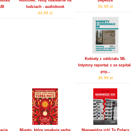
butiku
Atomowi. Testy nuklearne na
Depesze
55.99 zł
UB
ludziach - audiobook
44.99 zł
Kobiety z oddziału 5B.
Intymny reportaż z ze szpital
psy...
36.99 zł
acja.
Miasto, które smakuje yerba
Nienawidzę ich! To Polacy