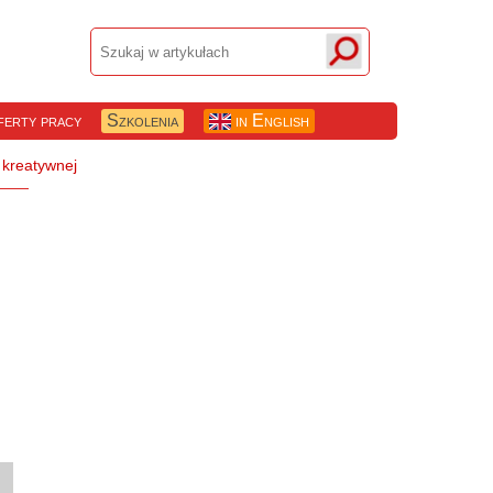
erty pracy
Szkolenia
in English