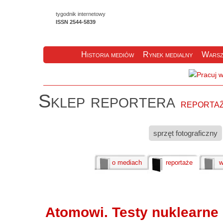
tygodnik internetowy
ISSN 2544-5839
Historia mediów
Rynek medialny
Warsz
Sklep reportera
reporta
sprzęt fotograficzny
o mediach
reportaże
w
Atomowi. Testy nuklearne