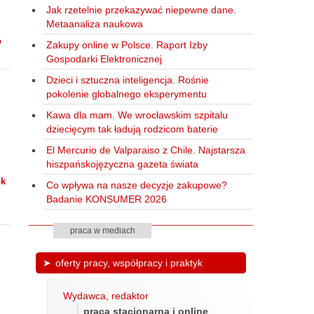
Jak rzetelnie przekazywać niepewne dane.
Metaanaliza naukowa
o
Zakupy online w Polsce. Raport Izby
Gospodarki Elektronicznej
Dzieci i sztuczna inteligencja. Rośnie
pokolenie globalnego eksperymentu
Kawa dla mam. We wrocławskim szpitalu
dziecięcym tak ładują rodzicom baterie
El Mercurio de Valparaiso z Chile. Najstarsza
hiszpańskojęzyczna gazeta świata
ok
Co wpływa na nasze decyzje zakupowe?
Badanie KONSUMER 2026
praca w mediach
oferty pracy, współpracy i praktyk
Wydawca, redaktor
praca stacjonarna i online