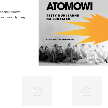
własnej skórze
óre zmieniły bieg