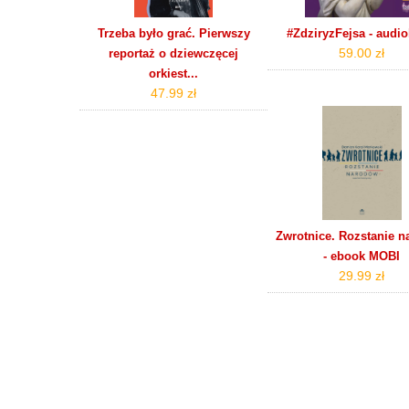
Trzeba było grać. Pierwszy
#ZdziryzFejsa - audi
59.00 zł
reportaż o dziewczęcej
orkiest...
47.99 zł
Zwrotnice. Rozstanie 
- ebook MOBI
29.99 zł