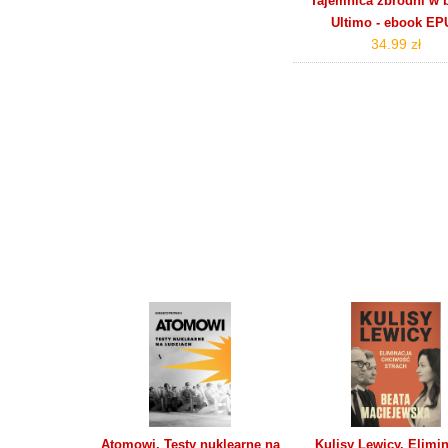
Tajemnica zbrodni w 
Ultimo - ebook EP
34.99 zł
Atomowi. Testy nuklearne na
Kulisy Lewicy. Elimin