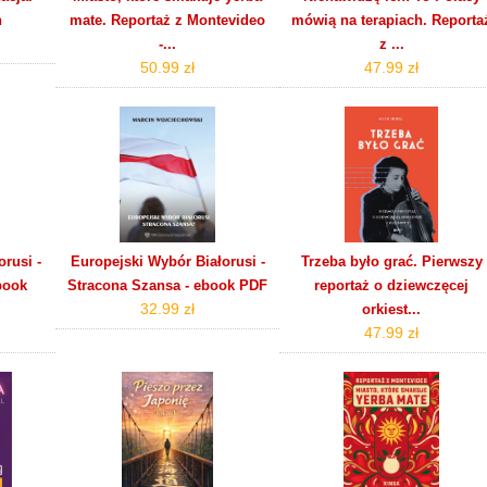
h
mate. Reportaż z Montevideo
mówią na terapiach. Reporta
-...
z ...
50.99 zł
47.99 zł
rusi -
Europejski Wybór Białorusi -
Trzeba było grać. Pierwszy
book
Stracona Szansa - ebook PDF
reportaż o dziewczęcej
32.99 zł
orkiest...
47.99 zł