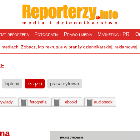
tat reportera
Fotografia
Prawo i media
Marketing i PR
Of
że
laptopy
książki
prasa cyfrowa
ywiady
fotografia
ebooki
audiobooki
 na