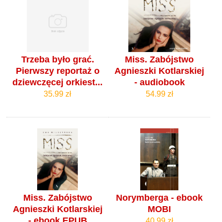
Trzeba było grać.
Miss. Zabójstwo
Pierwszy reportaż o
Agnieszki Kotlarskiej
dziewczęcej orkiest...
- audiobook
35.99 zł
54.99 zł
Miss. Zabójstwo
Norymberga - ebook
Agnieszki Kotlarskiej
MOBI
- ebook EPUB
40.99 zł