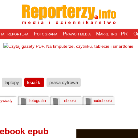
tat reportera
Fotografia
Prawo i media
Marketing i PR
Of
laptopy
książki
prasa cyfrowa
ywiady
fotografia
ebooki
audiobooki
 ebook epub