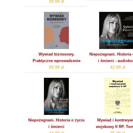
39.99 zł
Wywiad biznesowy.
Niepożegnani. Historia 
Praktyczne wprowadzenie
i śmierci - audiob
55.99 zł
42.99 zł
Niepożegnani. Historia o życiu
Wywiad i kontrwyw
i śmierci
wojskowy II RP. To
44.99 zł
35.99 zł