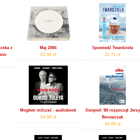
rzeka z
Maj 2066
Spowiedź Twardziela
53.98 zł
31.71 zł
kim
Mogłem milczeć - audiobook
Sierpień '80 rozpoczął Jerzy
54.99 zł
Borowczak
44.99 zł