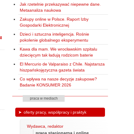
Jak rzetelnie przekazywać niepewne dane.
Metaanaliza naukowa
Zakupy online w Polsce. Raport Izby
Gospodarki Elektronicznej
Dzieci i sztuczna inteligencja. Rośnie
BI
pokolenie globalnego eksperymentu
Kawa dla mam. We wrocławskim szpitalu
dziecięcym tak ładują rodzicom baterie
El Mercurio de Valparaiso z Chile. Najstarsza
hiszpańskojęzyczna gazeta świata
Co wpływa na nasze decyzje zakupowe?
Badanie KONSUMER 2026
praca w mediach
oferty pracy, współpracy i praktyk
Wydawca, redaktor
praca stacjonarna i online