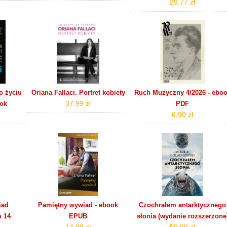
29.77 zł
o życiu
Oriana Fallaci. Portret kobiety
Ruch Muzyczny 4/2026 - ebo
37.99 zł
ook
PDF
6.90 zł
iad
Pamiętny wywiad - ebook
Czochrałem antarktycznego
m 14
EPUB
słonia (wydanie rozszerzone
14.99 zł
59.99 zł