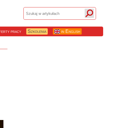
erty pracy
Szkolenia
in English