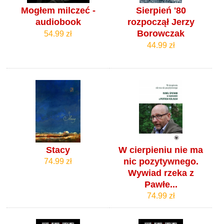
Mogłem milczeć -
Sierpień '80
audiobook
rozpoczął Jerzy
Borowczak
54.99 zł
44.99 zł
Stacy
W cierpieniu nie ma
nic pozytywnego.
74.99 zł
Wywiad rzeka z
Pawłe...
74.99 zł