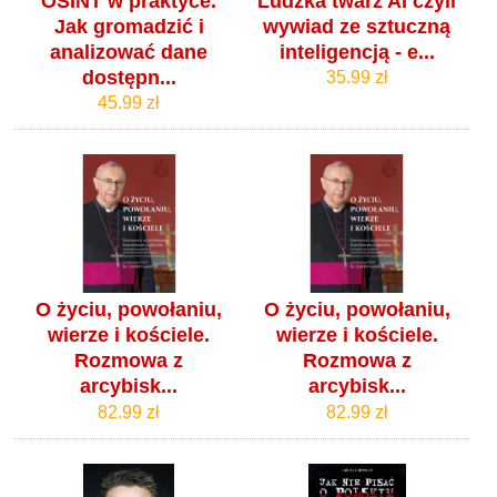
OSINT w praktyce.
Ludzka twarz AI czyli
Jak gromadzić i
wywiad ze sztuczną
analizować dane
inteligencją - e...
dostępn...
35.99 zł
45.99 zł
O życiu, powołaniu,
O życiu, powołaniu,
wierze i kościele.
wierze i kościele.
Rozmowa z
Rozmowa z
arcybisk...
arcybisk...
82.99 zł
82.99 zł