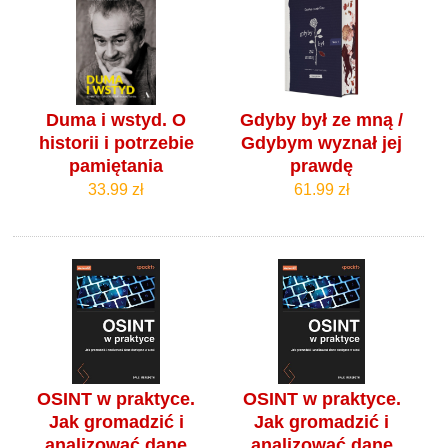
Duma i wstyd. O
Gdyby był ze mną /
historii i potrzebie
Gdybym wyznał jej
pamiętania
prawdę
33.99 zł
61.99 zł
OSINT w praktyce.
OSINT w praktyce.
Jak gromadzić i
Jak gromadzić i
analizować dane
analizować dane