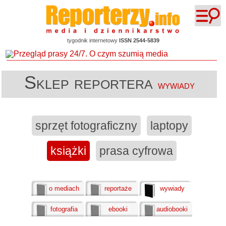
tygodnik internetowy
ISSN 2544-5839
Sklep reportera
wywiady
sprzęt fotograficzny
laptopy
książki
prasa cyfrowa
o mediach
reportaże
wywiady
fotografia
ebooki
audiobooki