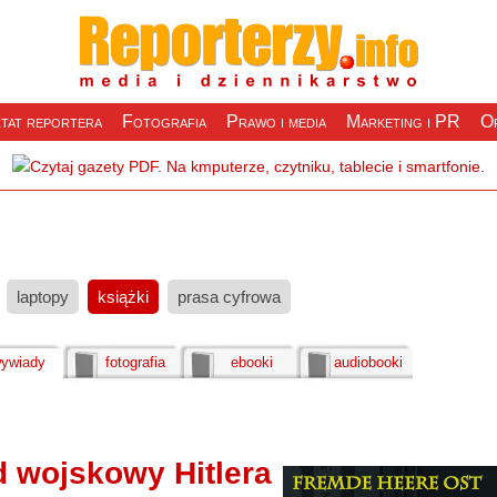
tat reportera
Fotografia
Prawo i media
Marketing i PR
Of
laptopy
książki
prasa cyfrowa
ywiady
fotografia
ebooki
audiobooki
 wojskowy Hitlera