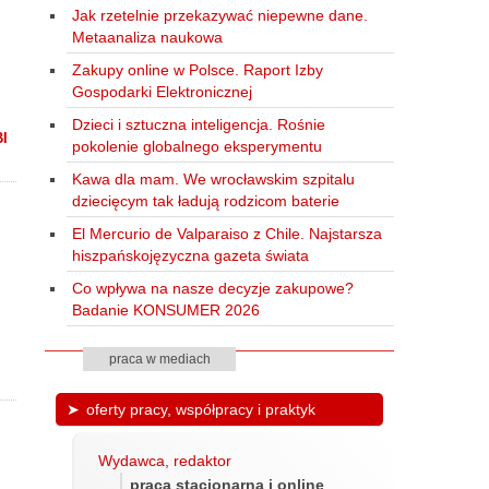
Jak rzetelnie przekazywać niepewne dane.
Metaanaliza naukowa
Zakupy online w Polsce. Raport Izby
Gospodarki Elektronicznej
Dzieci i sztuczna inteligencja. Rośnie
BI
pokolenie globalnego eksperymentu
Kawa dla mam. We wrocławskim szpitalu
dziecięcym tak ładują rodzicom baterie
El Mercurio de Valparaiso z Chile. Najstarsza
hiszpańskojęzyczna gazeta świata
Co wpływa na nasze decyzje zakupowe?
Badanie KONSUMER 2026
praca w mediach
oferty pracy, współpracy i praktyk
Wydawca, redaktor
praca stacjonarna i online