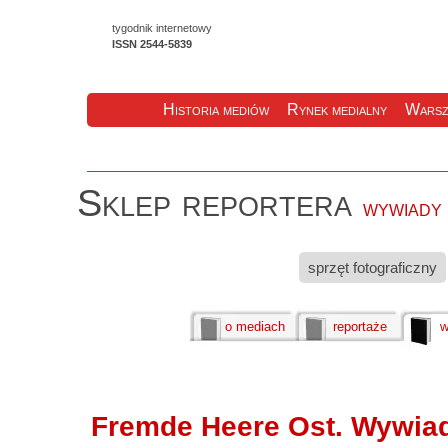
tygodnik internetowy
ISSN 2544-5839
Historia mediów
Rynek medialny
Warsz
Sklep reportera
wywiady
sprzęt fotograficzny
o mediach
reportaże
w
Fremde Heere Ost. Wywiad