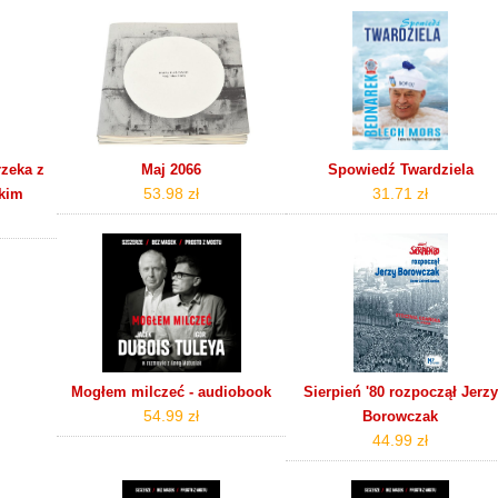
rzeka z
Maj 2066
Spowiedź Twardziela
53.98 zł
31.71 zł
kim
Mogłem milczeć - audiobook
Sierpień '80 rozpoczął Jerzy
54.99 zł
Borowczak
44.99 zł