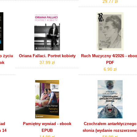
29.77 zł
o życiu
Oriana Fallaci. Portret kobiety
Ruch Muzyczny 4/2026 - ebo
37.99 zł
ook
PDF
6.90 zł
iad
Pamiętny wywiad - ebook
Czochrałem antarktycznego
m 14
EPUB
słonia (wydanie rozszerzone
14.99 zł
59.99 zł