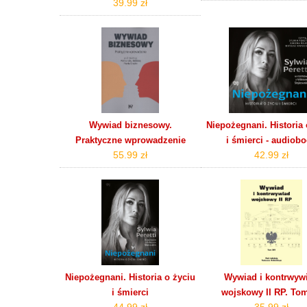
39.99 zł
Wywiad biznesowy.
Niepożegnani. Historia 
Praktyczne wprowadzenie
i śmierci - audiob
55.99 zł
42.99 zł
Niepożegnani. Historia o życiu
Wywiad i kontrwyw
i śmierci
wojskowy II RP. To
44.99 zł
35.99 zł