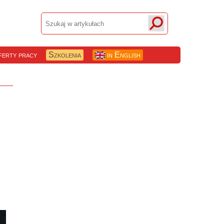
erty pracy
Szkolenia
in English