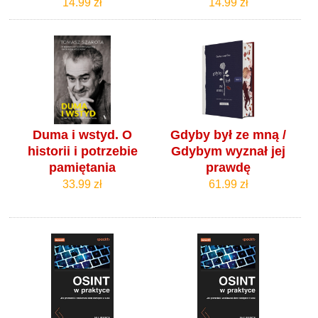
14.99 zł
14.99 zł
Duma i wstyd. O
Gdyby był ze mną /
historii i potrzebie
Gdybym wyznał jej
pamiętania
prawdę
33.99 zł
61.99 zł