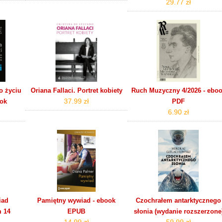
29.77 zł
o życiu
Oriana Fallaci. Portret kobiety
Ruch Muzyczny 4/2026 - ebo
37.99 zł
ook
PDF
6.90 zł
iad
Pamiętny wywiad - ebook
Czochrałem antarktycznego
m 14
EPUB
słonia (wydanie rozszerzone
14.99 zł
59.99 zł