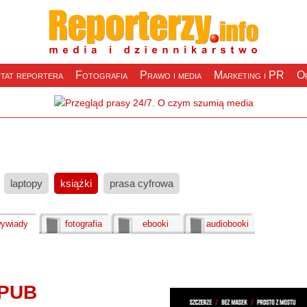
tat reportera
Fotografia
Prawo i media
Marketing i PR
Of
laptopy
książki
prasa cyfrowa
ywiady
fotografia
ebooki
audiobooki
EPUB