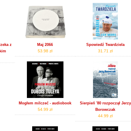
rzeka z
Maj 2066
Spowiedź Twardziela
53.98 zł
31.71 zł
kim
Mogłem milczeć - audiobook
Sierpień '80 rozpoczął Jerzy
54.99 zł
Borowczak
44.99 zł