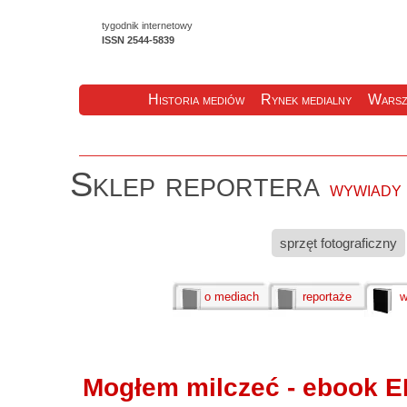
tygodnik internetowy
ISSN 2544-5839
Historia mediów
Rynek medialny
Warsz
Sklep reportera
wywiady
sprzęt fotograficzny
o mediach
reportaże
w
Mogłem milczeć - ebook 