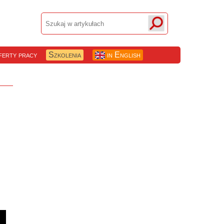
erty pracy
Szkolenia
in English