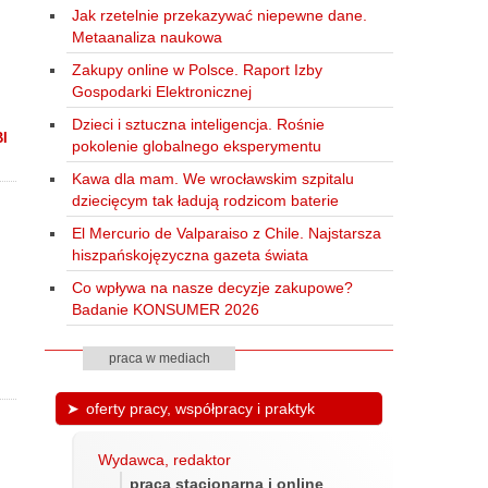
Jak rzetelnie przekazywać niepewne dane.
Metaanaliza naukowa
Zakupy online w Polsce. Raport Izby
Gospodarki Elektronicznej
Dzieci i sztuczna inteligencja. Rośnie
BI
pokolenie globalnego eksperymentu
Kawa dla mam. We wrocławskim szpitalu
dziecięcym tak ładują rodzicom baterie
El Mercurio de Valparaiso z Chile. Najstarsza
hiszpańskojęzyczna gazeta świata
Co wpływa na nasze decyzje zakupowe?
Badanie KONSUMER 2026
praca w mediach
oferty pracy, współpracy i praktyk
Wydawca, redaktor
praca stacjonarna i online