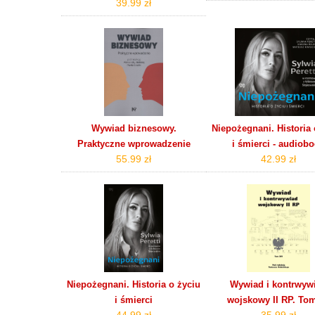
39.99 zł
Wywiad biznesowy.
Niepożegnani. Historia 
Praktyczne wprowadzenie
i śmierci - audiob
55.99 zł
42.99 zł
Niepożegnani. Historia o życiu
Wywiad i kontrwyw
i śmierci
wojskowy II RP. To
44.99 zł
35.99 zł