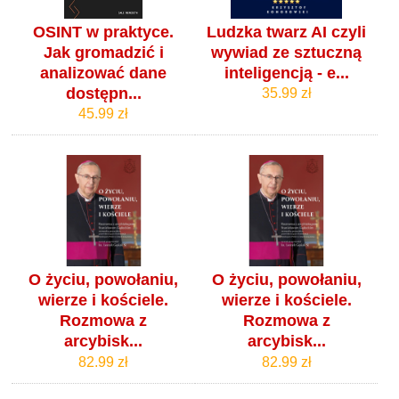
OSINT w praktyce.
Ludzka twarz AI czyli
Jak gromadzić i
wywiad ze sztuczną
analizować dane
inteligencją - e...
dostępn...
35.99 zł
45.99 zł
O życiu, powołaniu,
O życiu, powołaniu,
wierze i kościele.
wierze i kościele.
Rozmowa z
Rozmowa z
arcybisk...
arcybisk...
82.99 zł
82.99 zł