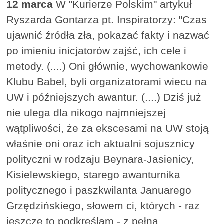
12 marca
W "Kurierze Polskim" artykuł
Ryszarda Gontarza pt. Inspiratorzy: "Czas
ujawnić źródła zła, pokazać fakty i nazwać
po imieniu inicjatorów zajść, ich cele i
metody. (....) Oni głównie, wychowankowie
Klubu Babel, byli organizatorami wiecu na
UW i późniejszych awantur. (....) Dziś już
nie ulega dla nikogo najmniejszej
wątpliwości, że za ekscesami na UW stoją
właśnie oni oraz ich aktualni sojusznicy
polityczni w rodzaju Beynara-Jasienicy,
Kisielewskiego, starego awanturnika
politycznego i paszkwilanta Januarego
Grzędzińskiego, słowem ci, których - raz
jeszcze to podkreślam - z pełną