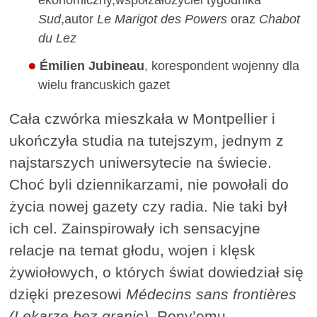
ekonomiczny,współzałożyciel tygodnika
Sud
,autor
Le Marigot des Powers
oraz
Chabot
du Lez
Émilien Jubineau
, korespondent wojenny dla
wielu francuskich gazet
Cała czwórka mieszkała w Montpellier i
ukończyła studia na tutejszym, jednym z
najstarszych uniwersytecie na świecie.
Choć byli dziennikarzami, nie powołali do
życia nowej gazety czy radia. Nie taki był
ich cel. Zainspirowały ich sensacyjne
relacje na temat głodu, wojen i klęsk
żywiołowych, o których świat dowiedział się
dzięki prezesowi
Médecins sans frontières
(Lekarze bez granic),
Rony’emu