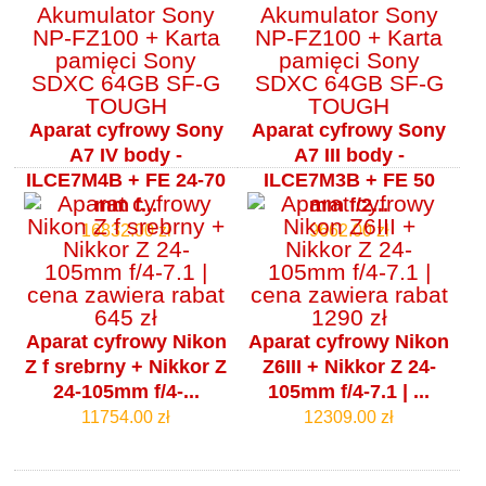
Aparat cyfrowy Sony
Aparat cyfrowy Sony
A7 IV body -
A7 III body -
ILCE7M4B + FE 24-70
ILCE7M3B + FE 50
mm f...
mm f/2...
16832.00 zł
9662.00 zł
Aparat cyfrowy Nikon
Aparat cyfrowy Nikon
Z f srebrny + Nikkor Z
Z6III + Nikkor Z 24-
24-105mm f/4‑...
105mm f/4‑7.1 | ...
11754.00 zł
12309.00 zł