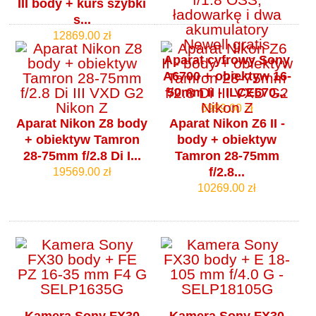
III body + kurs szybki
s...
12869.00 zł
Aparat cyfrowy Sony
A6700 + obiektyw 16-
50mm II - ILCE670...
6999.00 zł
Aparat Nikon Z8 body
Aparat Nikon Z6 II -
+ obiektyw Tamron
body + obiektyw
28-75mm f/2.8 Di I...
Tamron 28-75mm
f/2.8...
19569.00 zł
10269.00 zł