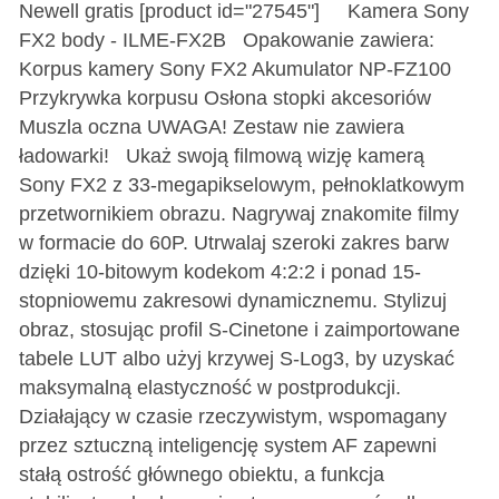
Newell gratis [product id="27545"] Kamera Sony
FX2 body - ILME-FX2B Opakowanie zawiera:
Korpus kamery Sony FX2 Akumulator NP-FZ100
Przykrywka korpusu Osłona stopki akcesoriów
Muszla oczna UWAGA! Zestaw nie zawiera
ładowarki! Ukaż swoją filmową wizję kamerą
Sony FX2 z 33-megapikselowym, pełnoklatkowym
przetwornikiem obrazu. Nagrywaj znakomite filmy
w formacie do 60P. Utrwalaj szeroki zakres barw
dzięki 10-bitowym kodekom 4:2:2 i ponad 15-
stopniowemu zakresowi dynamicznemu. Stylizuj
obraz, stosując profil S-Cinetone i zaimportowane
tabele LUT albo użyj krzywej S-Log3, by uzyskać
maksymalną elastyczność w postprodukcji.
Działający w czasie rzeczywistym, wspomagany
przez sztuczną inteligencję system AF zapewni
stałą ostrość głównego obiektu, a funkcja