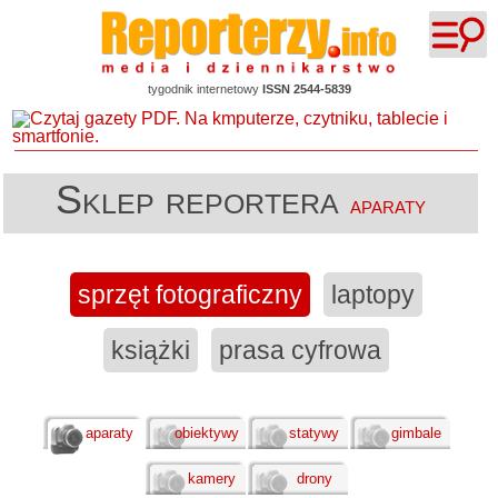
tygodnik internetowy
ISSN 2544-5839
Sklep reportera
aparaty
sprzęt fotograficzny
laptopy
książki
prasa cyfrowa
aparaty
obiektywy
statywy
gimbale
kamery
drony