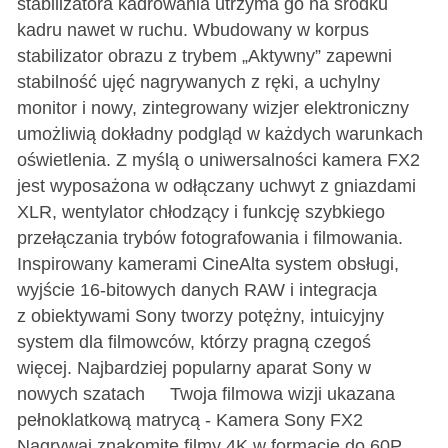
stabilizatora kadrowania utrzyma go na środku
kadru nawet w ruchu. Wbudowany w korpus
stabilizator obrazu z trybem „Aktywny” zapewni
stabilność ujęć nagrywanych z ręki, a uchylny
monitor i nowy, zintegrowany wizjer elektroniczny
umożliwią dokładny podgląd w każdych warunkach
oświetlenia. Z myślą o uniwersalności kamera FX2
jest wyposażona w odłączany uchwyt z gniazdami
XLR, wentylator chłodzący i funkcję szybkiego
przełączania trybów fotografowania i filmowania.
Inspirowany kamerami CineAlta system obsługi,
wyjście 16-bitowych danych RAW i integracja
z obiektywami Sony tworzy potężny, intuicyjny
system dla filmowców, którzy pragną czegoś
więcej. Najbardziej popularny aparat Sony w
nowych szatach Twoja filmowa wizji ukazana
pełnoklatkową matrycą - Kamera Sony FX2
Nagrywaj znakomite filmy 4K w formacie do 60P,