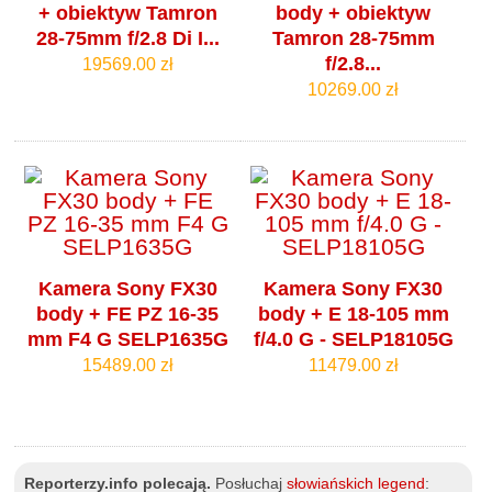
+ obiektyw Tamron
body + obiektyw
28-75mm f/2.8 Di I...
Tamron 28-75mm
f/2.8...
19569.00 zł
10269.00 zł
Kamera Sony FX30
Kamera Sony FX30
body + FE PZ 16-35
body + E 18-105 mm
mm F4 G SELP1635G
f/4.0 G - SELP18105G
15489.00 zł
11479.00 zł
Reporterzy.info polecają.
Posłuchaj
słowiańskich legend
: