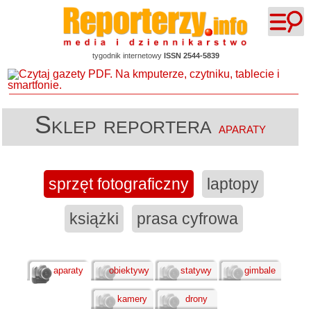
tygodnik internetowy
ISSN 2544-5839
Sklep reportera
aparaty
sprzęt fotograficzny
laptopy
książki
prasa cyfrowa
aparaty
obiektywy
statywy
gimbale
kamery
drony