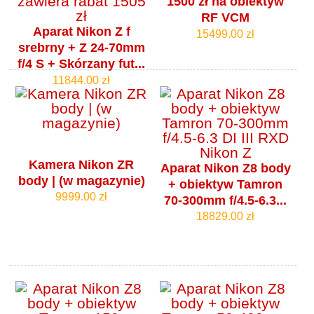
1500 zł na obiektyw
RF VCM
Aparat Nikon Z f
15499.00 zł
srebrny + Z 24-70mm
f/4 S + Skórzany fut...
11844.00 zł
Kamera Nikon ZR
Aparat Nikon Z8 body
body | (w magazynie)
+ obiektyw Tamron
9999.00 zł
70-300mm f/4.5-6.3...
18829.00 zł