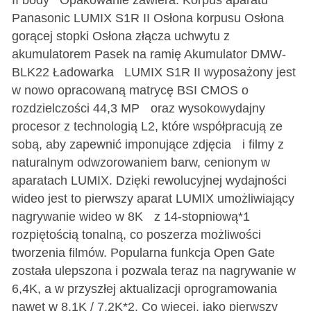
Panasonic LUMIX S1R II Osłona korpusu Osłona
gorącej stopki Osłona złącza uchwytu z
akumulatorem Pasek na ramię Akumulator DMW-
BLK22 Ładowarka LUMIX S1R II wyposażony jest
w nowo opracowaną matrycę BSI CMOS o
rozdzielczości 44,3 MP oraz wysokowydajny
procesor z technologią L2, które współpracują ze
sobą, aby zapewnić imponujące zdjęcia i filmy z
naturalnym odwzorowaniem barw, cenionym w
aparatach LUMIX. Dzięki rewolucyjnej wydajności
wideo jest to pierwszy aparat LUMIX umożliwiający
nagrywanie wideo w 8K z 14-stopniową*1
rozpiętością tonalną, co poszerza możliwości
tworzenia filmów. Popularna funkcja Open Gate
została ulepszona i pozwala teraz na nagrywanie w
6,4K, a w przyszłej aktualizacji oprogramowania
nawet w 8.1K / 7.2K*2. Co więcej, jako pierwszy