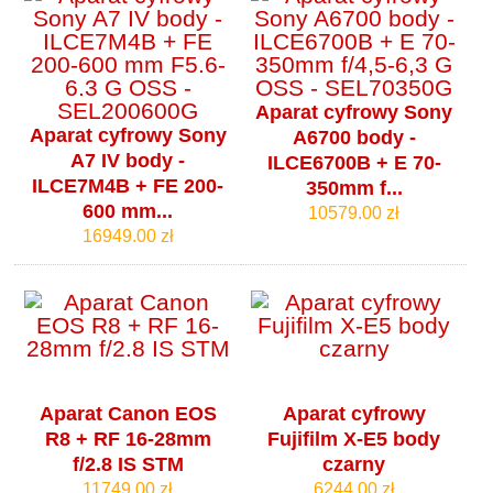
Aparat cyfrowy Sony
Aparat cyfrowy Sony
A6700 body -
A7 IV body -
ILCE6700B + E 70-
ILCE7M4B + FE 200-
350mm f...
600 mm...
10579.00 zł
16949.00 zł
Aparat Canon EOS
Aparat cyfrowy
R8 + RF 16-28mm
Fujifilm X-E5 body
f/2.8 IS STM
czarny
11749.00 zł
6244.00 zł