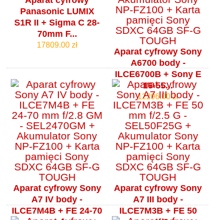
Panasonic LUMIX
S1R II + Sigma C 28-
70mm F...
17809.00 zł
Aparat cyfrowy Sony
A6700 body -
ILCE6700B + Sony E
16-55...
12296.00 zł
Aparat cyfrowy Sony
Aparat cyfrowy Sony
A7 IV body -
A7 III body -
ILCE7M4B + FE 24-70
ILCE7M3B + FE 50