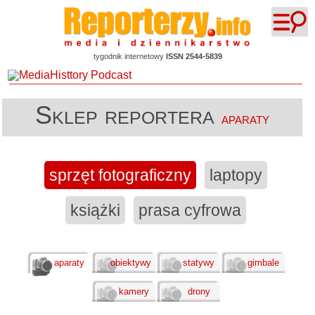
tygodnik internetowy
ISSN 2544-5839
Sklep reportera
aparaty
sprzęt fotograficzny
laptopy
książki
prasa cyfrowa
aparaty
obiektywy
statywy
gimbale
kamery
drony