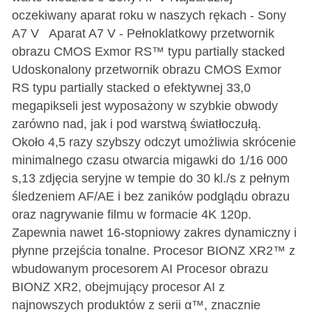
oczekiwany aparat roku w naszych rękach - Sony
A7 V Aparat A7 V - Pełnoklatkowy przetwornik
obrazu CMOS Exmor RS™ typu partially stacked
Udoskonalony przetwornik obrazu CMOS Exmor
RS typu partially stacked o efektywnej 33,0
megapikseli jest wyposażony w szybkie obwody
zarówno nad, jak i pod warstwą światłoczułą.
Około 4,5 razy szybszy odczyt umożliwia skrócenie
minimalnego czasu otwarcia migawki do 1/16 000
s,13 zdjęcia seryjne w tempie do 30 kl./s z pełnym
śledzeniem AF/AE i bez zaników podglądu obrazu
oraz nagrywanie filmu w formacie 4K 120p.
Zapewnia nawet 16-stopniowy zakres dynamiczny i
płynne przejścia tonalne. Procesor BIONZ XR2™ z
wbudowanym procesorem AI Procesor obrazu
BIONZ XR2, obejmujący procesor AI z
najnowszych produktów z serii α™, znacznie