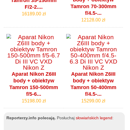
Tamron 35-150mm
Tamron 70-300mm
F/2-2....
f/4.5-...
16189.00 zł
12128.00 zł
Aparat Nikon Z6III
Aparat Nikon Z6III
body + obiektyw
body + obiektyw
Tamron 150-500mm
Tamron 50-400mm
f/5-6...
f/4.5-...
15198.00 zł
15299.00 zł
Reporterzy.info polecają.
Posłuchaj
słowiańskich legend
: