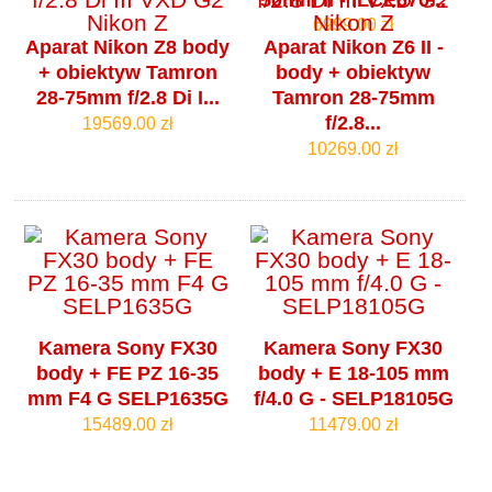
6999.00 zł
Aparat Nikon Z8 body
Aparat Nikon Z6 II -
+ obiektyw Tamron
body + obiektyw
28-75mm f/2.8 Di I...
Tamron 28-75mm
f/2.8...
19569.00 zł
10269.00 zł
Kamera Sony FX30
Kamera Sony FX30
body + FE PZ 16-35
body + E 18-105 mm
mm F4 G SELP1635G
f/4.0 G - SELP18105G
15489.00 zł
11479.00 zł