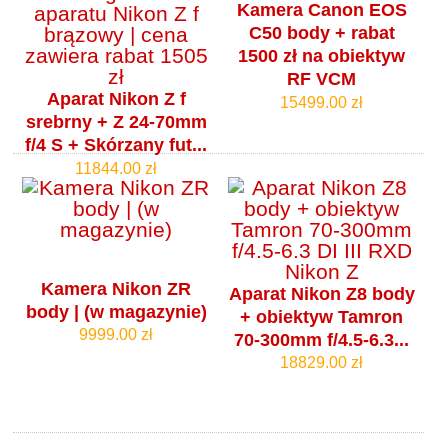
Kamera Canon EOS
C50 body + rabat
1500 zł na obiektyw
RF VCM
Aparat Nikon Z f
15499.00 zł
srebrny + Z 24-70mm
f/4 S + Skórzany fut...
11844.00 zł
Kamera Nikon ZR
Aparat Nikon Z8 body
body | (w magazynie)
+ obiektyw Tamron
9999.00 zł
70-300mm f/4.5-6.3...
18829.00 zł