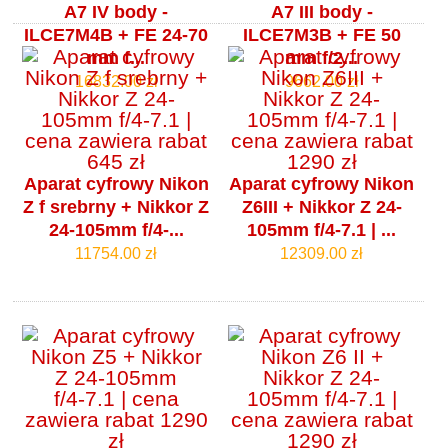
A7 IV body -
A7 III body -
ILCE7M4B + FE 24-70
ILCE7M3B + FE 50
mm f...
mm f/2...
16832.00 zł
9662.00 zł
Aparat cyfrowy Nikon
Aparat cyfrowy Nikon
Z f srebrny + Nikkor Z
Z6III + Nikkor Z 24-
24-105mm f/4‑...
105mm f/4‑7.1 | ...
11754.00 zł
12309.00 zł