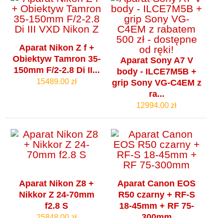
Aparat Nikon Z f +
Obiektyw Tamron 35-
Aparat Sony A7 V
150mm F/2-2.8 Di II...
body - ILCE7M5B +
15489.00 zł
grip Sony VG-C4EM z
ra...
12994.00 zł
Aparat Nikon Z8 +
Aparat Canon EOS
Nikkor Z 24-70mm
R50 czarny + RF-S
f2.8 S
18-45mm + RF 75-
300mm
25848.00 zł