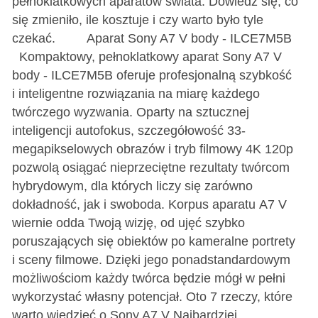
pełnoklatkowych aparatów świata. Dowiedz się, co
się zmieniło, ile kosztuje i czy warto było tyle
czekać. Aparat Sony A7 V body - ILCE7M5B
Kompaktowy, pełnoklatkowy aparat Sony A7 V
body - ILCE7M5B oferuje profesjonalną szybkość
i inteligentne rozwiązania na miarę każdego
twórczego wyzwania. Oparty na sztucznej
inteligencji autofokus, szczegółowość 33-
megapikselowych obrazów i tryb filmowy 4K 120p
pozwolą osiągać nieprzeciętne rezultaty twórcom
hybrydowym, dla których liczy się zarówno
dokładność, jak i swoboda. Korpus aparatu A7 V
wiernie odda Twoją wizję, od ujęć szybko
poruszających się obiektów po kameralne portrety
i sceny filmowe. Dzięki jego ponadstandardowym
możliwościom każdy twórca będzie mógł w pełni
wykorzystać własny potencjał. Oto 7 rzeczy, które
warto wiedzieć o Sony A7 V Najbardziej