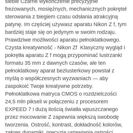
siebie Czarne wykończenie precyzyjnie
frezowanych, mosiężnych, mechanicznych pokręteł
sterowania z biegiem czasu odsłania atrakcyjną
patynę. Im częściej używasz aparatu Nikon Z f, tym
bardziej staje się on jedynym w swoim rodzaju.
Prawdziwe możliwości aparatu pełnoklatkowego.
Czysta kreatywność - Nikon Zf Klasyczny wygląd i
pokrętła aparatu Z f mogą przypominać lustrzanki
formatu 35 mm z dawnych czasów, ale ten
pełnoklatkowy aparat bezlusterkowy powstał z
myślą o współczesnych wyzwaniach — aby
zaspokoić Twoje kreatywne potrzeby.
Pełnoklatkowa matryca CMOS o rozdzielczości
24,5 mln pikseli w połączeniu z procesorem
EXPEED 7 i dużą ilością światła wpuszczanego
przez mocowanie Z zapewnia większą swobodę
tworzenia. Ostrość, kontrast, dokładność kolorów,
zakres dynamiki, precyzja ustawiania ostrości,