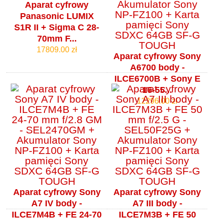
Aparat cyfrowy
Panasonic LUMIX
S1R II + Sigma C 28-
70mm F...
17809.00 zł
Aparat cyfrowy Sony
A6700 body -
ILCE6700B + Sony E
16-55...
12296.00 zł
Aparat cyfrowy Sony
Aparat cyfrowy Sony
A7 IV body -
A7 III body -
ILCE7M4B + FE 24-70
ILCE7M3B + FE 50