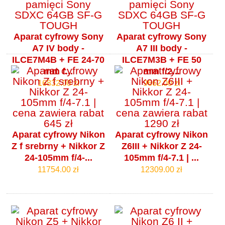
Aparat cyfrowy Sony
Aparat cyfrowy Sony
A7 IV body -
A7 III body -
ILCE7M4B + FE 24-70
ILCE7M3B + FE 50
mm f...
mm f/2...
16832.00 zł
9662.00 zł
Aparat cyfrowy Nikon
Aparat cyfrowy Nikon
Z f srebrny + Nikkor Z
Z6III + Nikkor Z 24-
24-105mm f/4‑...
105mm f/4‑7.1 | ...
11754.00 zł
12309.00 zł