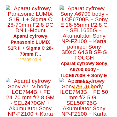
Aparat cyfrowy
Panasonic LUMIX
S1R II + Sigma C 28-
70mm F...
17809.00 zł
Aparat cyfrowy Sony
A6700 body -
ILCE6700B + Sony E
16-55...
12296.00 zł