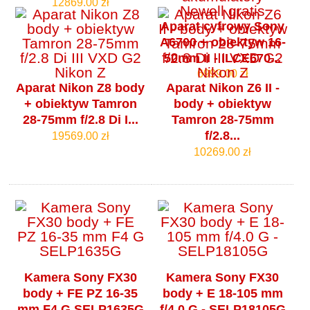
12869.00 zł
Aparat cyfrowy Sony
A6700 + obiektyw 16-
50mm II - ILCE670...
6999.00 zł
Aparat Nikon Z8 body
Aparat Nikon Z6 II -
+ obiektyw Tamron
body + obiektyw
28-75mm f/2.8 Di I...
Tamron 28-75mm
f/2.8...
19569.00 zł
10269.00 zł
Kamera Sony FX30
Kamera Sony FX30
body + FE PZ 16-35
body + E 18-105 mm
mm F4 G SELP1635G
f/4.0 G - SELP18105G