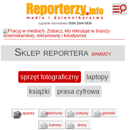
tygodnik internetowy
ISSN 2544-5839
Sklep reportera
aparaty
sprzęt fotograficzny
laptopy
książki
prasa cyfrowa
aparaty
obiektywy
statywy
gimbale
kamery
drony