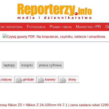
tat reportera
Fotografia
Prawo i media
Marketing i PR
Of
laptopy
książki
prasa cyfrowa
statywy
gimbale
kamery
drony