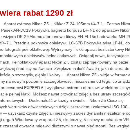
wiera rabat 1290 zł
 Aparat cyfrowy Nikon Z5 + Nikkor Z 24-105mm f/4‑7.1 Zestaw Niko
dy Pasek AN-DC19 Pokrywka bagnetu korpusu BF-N1 do aparatów Nikon
 wizjera DK-29 Akumulator jonowo-litowy EN-EL15c Ładowarka MH-2
/4‑7.1 Przednia pokrywka obiektywu LC-67B Pokrywka tylna LF-N1 do
otografii pełnoklatkowej. Wytrzymały i lekki aparat bezlusterkowy Ni
 kompaktowych obiektywów pełnoklatkowych. Osiągnij nowe, fascynujące
ilmach. Pełnoklatkowy aparat Nikon Z 5 został zaprojektowany na bazie
kszej średnicy na świecie. Zwiększona ilość światła, jaka dociera do
ością o szczegóły, głębię i kolory. Aparat Nikon Z5 - wizje w formaci
ilmy na nowym poziomie szczegółowości, niezależnie od tego, co znajdz
u procesorowi EXPEED 6 i wyjątkowo ostremu obrazowi w elektroniczn
acie pełnej klatki. Możesz nawet przycinać zdjęcia bez utraty szczegół
 internetowych. Doskonałość w każdym świetle - Nikon Z5 Ciesz się
ych warunków oświetleniowych dzięki szerokiemu zakresowi ISO 100–
 — uzyskasz czyste zdjęcia i niezwykły zakres dynamiki niezależnie o
kcji drgań Wbudowany w aparat Z5, skuteczny, 5-osiowy mechanizm VR
 z czasami otwarcia migawki dłuższymi o nawet pięć stopni. Bez względ