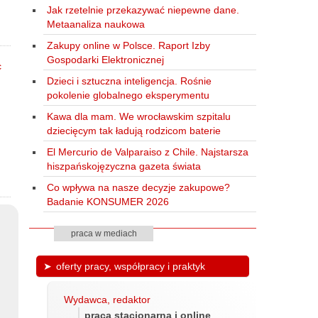
Jak rzetelnie przekazywać niepewne dane.
Metaanaliza naukowa
Zakupy online w Polsce. Raport Izby
Gospodarki Elektronicznej
Dzieci i sztuczna inteligencja. Rośnie
pokolenie globalnego eksperymentu
Kawa dla mam. We wrocławskim szpitalu
dziecięcym tak ładują rodzicom baterie
El Mercurio de Valparaiso z Chile. Najstarsza
hiszpańskojęzyczna gazeta świata
Co wpływa na nasze decyzje zakupowe?
Badanie KONSUMER 2026
praca w mediach
oferty pracy, współpracy i praktyk
Wydawca, redaktor
praca stacjonarna i online