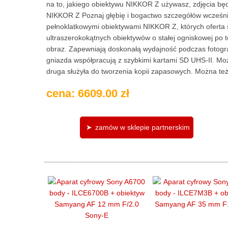
na to, jakiego obiektywu NIKKOR Z używasz, zdjęcia będ
NIKKOR Z Poznaj głębię i bogactwo szczegółów wcześniej
pełnoklatkowymi obiektywami NIKKOR Z, których oferta 
ultraszerokokątnych obiektywów o stałej ogniskowej po t
obraz. Zapewniają doskonałą wydajność podczas fotog
gniazda współpracują z szybkimi kartami SD UHS-II. Możn
druga służyła do tworzenia kopii zapasowych. Można też 
cena: 6609.00 zł
zamów w sklepie partnerskim