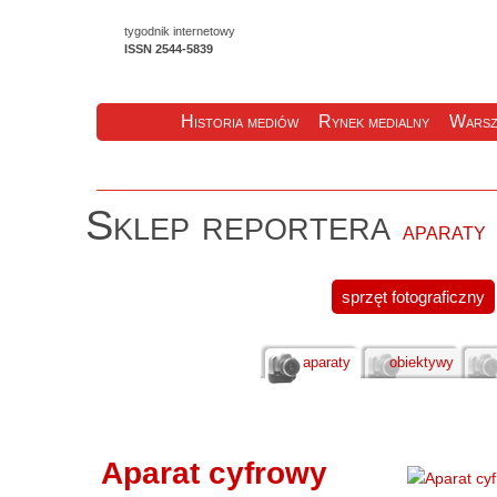
tygodnik internetowy
ISSN 2544-5839
Historia mediów
Rynek medialny
Warsz
Sklep reportera
aparaty
sprzęt fotograficzny
aparaty
obiektywy
Aparat cyfrowy