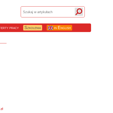
erty pracy
Szkolenia
in English