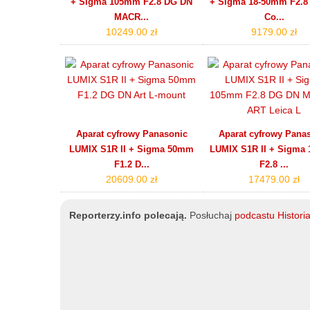
+ Sigma 105mm F2.8 DG DN
+ Sigma 18-50mm F2.8
MACR...
Co...
10249.00 zł
9179.00 zł
Aparat cyfrowy Panasonic
Aparat cyfrowy Pana
LUMIX S1R II + Sigma 50mm
LUMIX S1R II + Sigma
F1.2 D...
F2.8 ...
20609.00 zł
17479.00 zł
Reporterzy.info polecają.
Posłuchaj
podcastu Histor