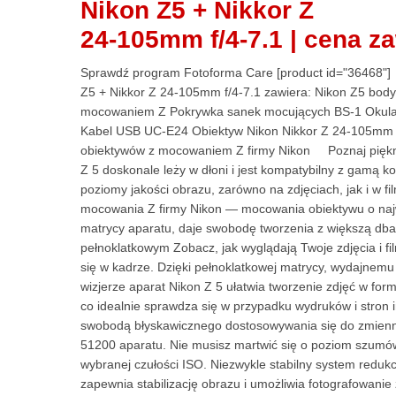
Nikon Z5 + Nikkor Z
24-105mm f/4‑7.1 | cena za
Sprawdź program Fotoforma Care [product id="36468"]
Z5 + Nikkor Z 24-105mm f/4‑7.1 zawiera: Nikon Z5 bo
mocowaniem Z Pokrywka sanek mocujących BS-1 Okular
Kabel USB UC-E24 Obiektyw Nikon Nikkor Z 24-105mm f
obiektywów z mocowaniem Z firmy Nikon Poznaj piękno f
Z 5 doskonale leży w dłoni i jest kompatybilny z gamą
poziomy jakości obrazu, zarówno na zdjęciach, jak i w f
mocowania Z firmy Nikon — mocowania obiektywu o najwię
matrycy aparatu, daje swobodę tworzenia z większą dbał
pełnoklatkowym Zobacz, jak wyglądają Twoje zdjęcia i f
się w kadrze. Dzięki pełnoklatkowej matrycy, wydajnem
wizjerze aparat Nikon Z 5 ułatwia tworzenie zdjęć w form
co idealnie sprawdza się w przypadku wydruków i stron
swobodą błyskawicznego dostosowywania się do zmienn
51200 aparatu. Nie musisz martwić się o poziom szumów
wybranej czułości ISO. Niezwykle stabilny system redu
zapewnia stabilizację obrazu i umożliwia fotografowanie