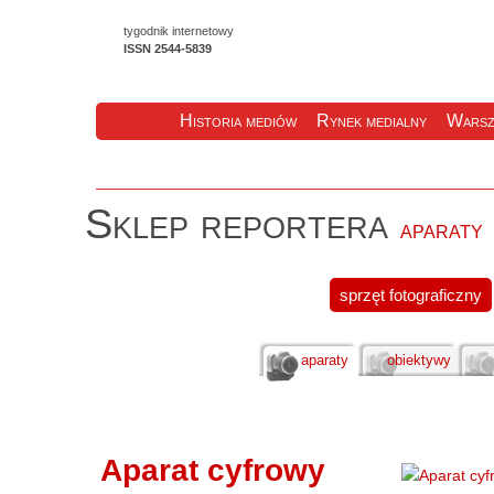
tygodnik internetowy
ISSN 2544-5839
Historia mediów
Rynek medialny
Warsz
Sklep reportera
aparaty
sprzęt fotograficzny
aparaty
obiektywy
Aparat cyfrowy