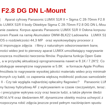
 F2.8 DG DN L-Mount
"] Aparat cyfrowy Panasonic LUMIX S1R II + Sigma C 28-70mm F2.8
ic LUMIX S1R II body Obiektyw Sigma C 28-70mm F2.8 DG DN L-Mou
ie zawiera: Korpus aparatu Panasonic LUMIX S1R II Osłona korpusu
mulatorem Pasek na ramię Akumulator DMW-BLK22 Ładowarka LUMIX S
OS o rozdzielczości 44,3 MP oraz wysokowydajny procesor z
nić imponujące zdjęcia i filmy z naturalnym odwzorowaniem barw,
ności wideo jest to pierwszy aparat LUMIX umożliwiający nagrywanie
poszerza możliwości tworzenia filmów. Popularna funkcja Open Gate
, a w przyszłej aktualizacji oprogramowania nawet w 8.1K / 7.2K*2. Co
ten obsługuje wewnętrzne nagrywanie w 5.8K w formacie Apple ProRes
żliwia to nagrywanie wysokiej jakości materiału wideo przy minimaln
ętrznych czy kabli, co zapewnia większą mobilność podczas samodziel
S1R II - Czy tak wygląda najbardziej opłacalny flagowiec? Panasonic L
lony fazowy hybrydowy AF z wykrywaniem w czasie rzeczywistym, teraz 
o i precyzyjnie wykrywa oczy oraz twarze ludzi, a także płynnie śledzi
o 40 kl./s*4 oraz śledzeniem AF, dynamiczne obiekty można uchwycić z
 rozpoczyna robić zdjęcia jeszcze przed pełnym naciśnięciem spustu