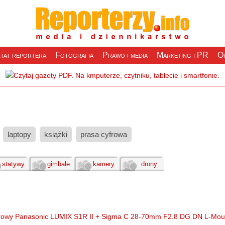
tat reportera
Fotografia
Prawo i media
Marketing i PR
Of
laptopy
książki
prasa cyfrowa
statywy
gimbale
kamery
drony