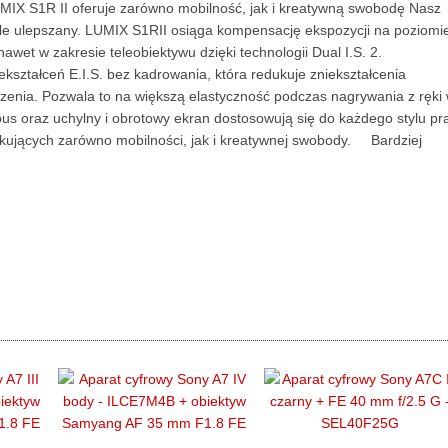
UMIX S1R II oferuje zarówno mobilność, jak i kreatywną swobodę Nasz
stale ulepszany. LUMIX S1RII osiąga kompensację ekspozycji na poziomi
 nawet w zakresie teleobiektywu dzięki technologii Dual I.S. 2.
kształceń E.I.S. bez kadrowania, która redukuje zniekształcenia
dzenia. Pozwala to na większą elastyczność podczas nagrywania z ręki
s oraz uchylny i obrotowy ekran dostosowują się do każdego stylu pr
ujących zarówno mobilności, jak i kreatywnej swobody. Bardziej