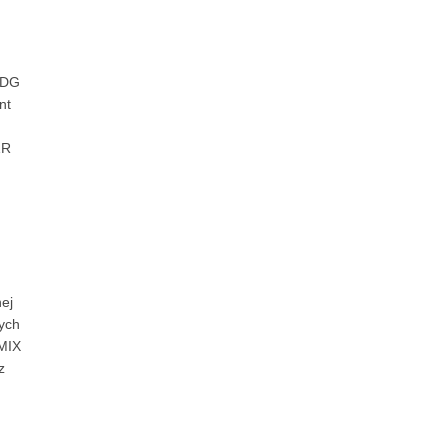
 DG
nt
1R
ej
nych
UMIX
z