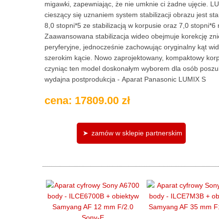
migawki, zapewniając, że nie umknie ci żadne ujęcie. L
cieszący się uznaniem system stabilizacji obrazu jest 
8,0 stopni*5 ze stabilizacją w korpusie oraz 7,0 stopni*6
Zaawansowana stabilizacja wideo obejmuje korekcję znie
peryferyjne, jednocześnie zachowując oryginalny kąt wi
szerokim kącie. Nowo zaprojektowany, kompaktowy korpu
czyniąc ten model doskonałym wyborem dla osób poszuk
wydajna postprodukcja - Aparat Panasonic LUMIX S
cena: 17809.00 zł
zamów w sklepie partnerskim