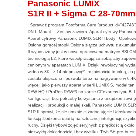
Panasonic LUMIX
S1R II + Sigma C 28-70mm
Sprawdź program Fotoforma Care [product id="42743
DN L-Mount Zestaw zawiera: Aparat cyfrowy Panason
Aparat cyfrowy Panasonic LUMIX S1R II body Opakowan
Osłona gorącej stopki Osłona złącza uchwytu z aku
II wyposażony jest w nowo opracowaną matrycę BSI CM
technologią L2, które współpracują ze sobą, aby zapew
cenionym w aparatach LUMIX. Dzięki rewolucyjnej wydaj
wideo w 8K z 14-stopniową*1 rozpiętością tonalną, co 
została ulepszona i pozwala teraz na nagrywanie w 6,4K
więcej, jako pierwszy aparat w serii LUMIX S, model 
RAW HQ / ProRes RAW*3 na karcie CFexpress typu B. Umo
konfiguracji, bez potrzeby korzystania z urządzeń zewn
realizacji i produkcji o małej skali. Panasonic LUMIX 
S1R II sprawi, że nie umknie ci żadne ujęcie Udoskona
funkcją śledzenia opartą na sztucznej inteligencji, szybk
ruchy. Dzięki trybowi zdjęć seryjnych z prędkością okoł
niezwykłą dokładnością i bez wysiłku. Tryb SH pre-burst