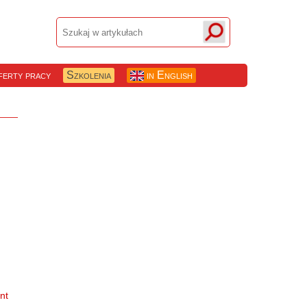
erty pracy
Szkolenia
in English