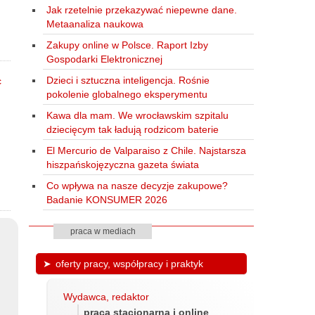
Jak rzetelnie przekazywać niepewne dane.
Metaanaliza naukowa
Zakupy online w Polsce. Raport Izby
Gospodarki Elektronicznej
Dzieci i sztuczna inteligencja. Rośnie
pokolenie globalnego eksperymentu
Kawa dla mam. We wrocławskim szpitalu
dziecięcym tak ładują rodzicom baterie
El Mercurio de Valparaiso z Chile. Najstarsza
hiszpańskojęzyczna gazeta świata
Co wpływa na nasze decyzje zakupowe?
Badanie KONSUMER 2026
praca w mediach
oferty pracy, współpracy i praktyk
Wydawca, redaktor
praca stacjonarna i online