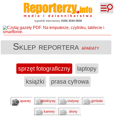
tygodnik internetowy
ISSN 2544-5839
Sklep reportera
aparaty
sprzęt fotograficzny
laptopy
książki
prasa cyfrowa
aparaty
obiektywy
statywy
gimbale
kamery
drony