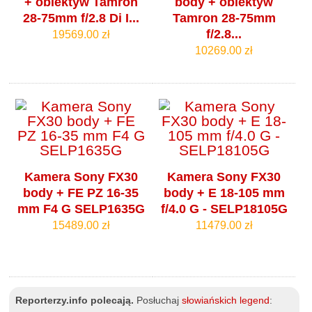
+ obiektyw Tamron
body + obiektyw
28-75mm f/2.8 Di I...
Tamron 28-75mm
f/2.8...
19569.00 zł
10269.00 zł
Kamera Sony FX30
Kamera Sony FX30
body + FE PZ 16-35
body + E 18-105 mm
mm F4 G SELP1635G
f/4.0 G - SELP18105G
15489.00 zł
11479.00 zł
Reporterzy.info polecają.
Posłuchaj
słowiańskich legend
: