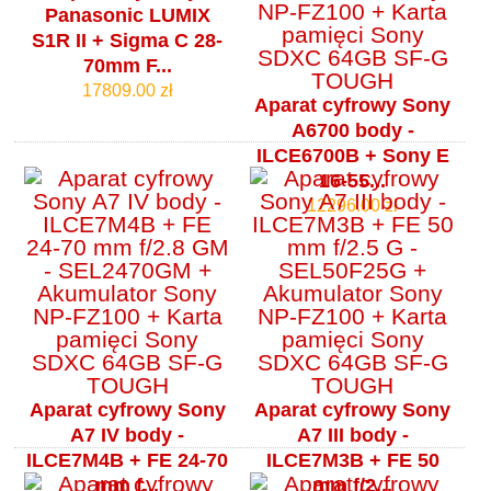
Panasonic LUMIX
S1R II + Sigma C 28-
70mm F...
17809.00 zł
Aparat cyfrowy Sony
A6700 body -
ILCE6700B + Sony E
16-55...
12296.00 zł
Aparat cyfrowy Sony
Aparat cyfrowy Sony
A7 IV body -
A7 III body -
ILCE7M4B + FE 24-70
ILCE7M3B + FE 50
mm f...
mm f/2...