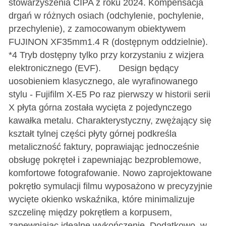
stowarzyszenia CIPA z roku 2024. Kompensacja
drgań w różnych osiach (odchylenie, pochylenie,
przechylenie), z zamocowanym obiektywem
FUJINON XF35mm1.4 R (dostępnym oddzielnie).
*4 Tryb dostępny tylko przy korzystaniu z wizjera
elektronicznego (EVF). Design będący
uosobieniem klasycznego, ale wyrafinowanego
stylu - Fujifilm X-E5 Po raz pierwszy w historii serii
X płyta górna została wycięta z pojedynczego
kawałka metalu. Charakterystyczny, zwężający się
kształt tylnej części płyty górnej podkreśla
metaliczność faktury, poprawiając jednocześnie
obsługę pokręteł i zapewniając bezproblemowe,
komfortowe fotografowanie. Nowo zaprojektowane
pokrętło symulacji filmu wyposażono w precyzyjnie
wycięte okienko wskaźnika, które minimalizuje
szczelinę między pokrętłem a korpusem,
zapewniając idealne wykończenie. Dodatkowo, w