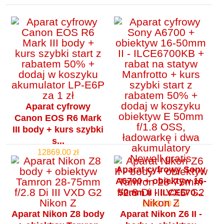
Aparat cyfrowy
Canon EOS R6 Mark
III body + kurs szybki
s...
12869.00 zł
Aparat cyfrowy Sony
A6700 + obiektyw 16-
50mm II - ILCE670...
6999.00 zł
Aparat Nikon Z8 body
Aparat Nikon Z6 II -