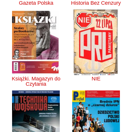
Gazeta Polska
Historia Bez Cenzury
Książki. Magazyn do
NIE
Czytania