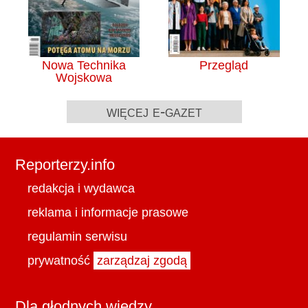
Nowa Technika
Przegląd
Wojskowa
więcej e-gazet
Reporterzy.info
redakcja i wydawca
reklama i informacje prasowe
regulamin serwisu
prywatność
zarządzaj zgodą
Dla głodnych wiedzy