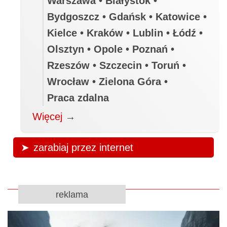
Warszawa • Białystok •
Bydgoszcz • Gdańsk • Katowice •
Kielce • Kraków • Lublin • Łódź •
Olsztyn • Opole • Poznań •
Rzeszów • Szczecin • Toruń •
Wrocław • Zielona Góra •
Praca zdalna
Więcej
→
zarabiaj przez internet
reklama