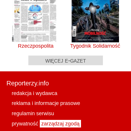
Rzeczpospolita
Tygodnik Solidarność
więcej e-gazet
Reporterzy.info
redakcja i wydawca
reklama i informacje prasowe
regulamin serwisu
prywatność
zarządzaj zgodą