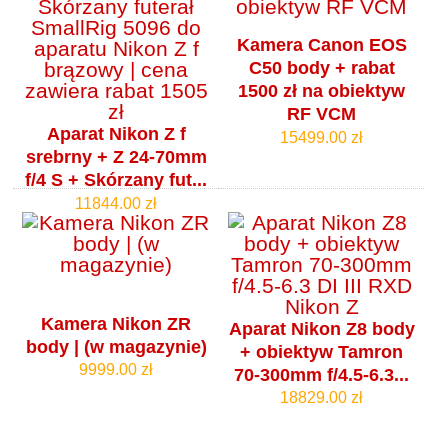
Kamera Canon EOS
C50 body + rabat
1500 zł na obiektyw
RF VCM
Aparat Nikon Z f
15499.00 zł
srebrny + Z 24-70mm
f/4 S + Skórzany fut...
11844.00 zł
Kamera Nikon ZR
Aparat Nikon Z8 body
body | (w magazynie)
+ obiektyw Tamron
9999.00 zł
70-300mm f/4.5-6.3...
18829.00 zł