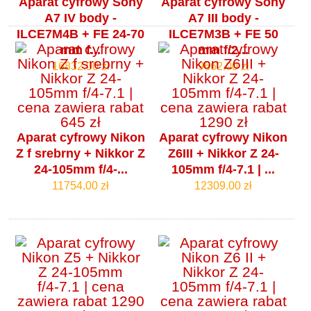
Aparat cyfrowy Sony
Aparat cyfrowy Sony
A7 IV body -
A7 III body -
ILCE7M4B + FE 24-70
ILCE7M3B + FE 50
mm f...
mm f/2...
16832.00 zł
9662.00 zł
Aparat cyfrowy Nikon
Aparat cyfrowy Nikon
Z f srebrny + Nikkor Z
Z6III + Nikkor Z 24-
24-105mm f/4‑...
105mm f/4‑7.1 | ...
11754.00 zł
12309.00 zł