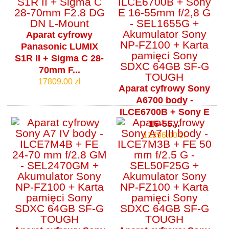
Aparat cyfrowy
Panasonic LUMIX
S1R II + Sigma C 28-
70mm F...
17809.00 zł
Aparat cyfrowy Sony
A6700 body -
ILCE6700B + Sony E
16-55...
12296.00 zł