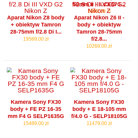
50mm II - ILCE670...
6999.00 zł
Aparat Nikon Z8 body
Aparat Nikon Z6 II -
+ obiektyw Tamron
body + obiektyw
28-75mm f/2.8 Di I...
Tamron 28-75mm
f/2.8...
19569.00 zł
10269.00 zł
Kamera Sony FX30
Kamera Sony FX30
body + FE PZ 16-35
body + E 18-105 mm
mm F4 G SELP1635G
f/4.0 G - SELP18105G
15489.00 zł
11479.00 zł