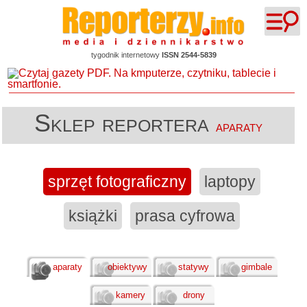
tygodnik internetowy
ISSN 2544-5839
Sklep reportera
aparaty
sprzęt fotograficzny
laptopy
książki
prasa cyfrowa
aparaty
obiektywy
statywy
gimbale
kamery
drony