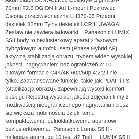
70mm F2.8 DG DN II Art L-mount Pokrowiec
Osłona przeciwsłoneczna LH878-05 Przedni
dekielek 82mm Tylny dekielek LCR II UWAGA!
Zestaw nie zawiera ładowarki! Panasonic LUMIX
S5II body to bezlusterkowy aparat z fazowym
hybrydowym autofokusem (Phase Hybrid AF),
aktywną stabilizacją obrazu, trybem wideo wysokiej
jakości, nagrywaniem bez ograniczeń w 10-
bitowym formacie C4K/4K 60p/50p 4:2:2 i nie
tylko. Zaawansowane funkcje, takie jak PDAF i I.S.
(stabilizacja obrazu), zapewniają wysoki komfort
obsługi. Rejestruj wysokiej jakości zdjęcia i filmy z
możliwością nieograniczonego nagrywania i ciesz
się większą mobilnością dzięki temu
kompaktowemu, pełnoklatkowemu aparatowi
bezlusterkowemu. Panasonic Lumix S5 II -
najlepszy aparat do 10 tys. zł? Test LUMIX S5 II