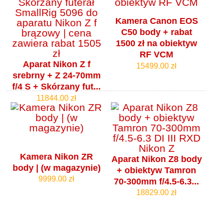
Kamera Canon EOS
C50 body + rabat
1500 zł na obiektyw
RF VCM
Aparat Nikon Z f
15499.00 zł
srebrny + Z 24-70mm
f/4 S + Skórzany fut...
11844.00 zł
Kamera Nikon ZR
Aparat Nikon Z8 body
body | (w magazynie)
+ obiektyw Tamron
9999.00 zł
70-300mm f/4.5-6.3...
18829.00 zł