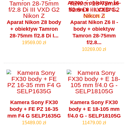
A6700 + obiektyw 16-
50mm II - ILCE670...
6999.00 zł
Aparat Nikon Z8 body
Aparat Nikon Z6 II -
+ obiektyw Tamron
body + obiektyw
28-75mm f/2.8 Di I...
Tamron 28-75mm
f/2.8...
19569.00 zł
10269.00 zł
Kamera Sony FX30
Kamera Sony FX30
body + FE PZ 16-35
body + E 18-105 mm
mm F4 G SELP1635G
f/4.0 G - SELP18105G
15489.00 zł
11479.00 zł