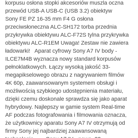
korpusu osłona stopki akcesoriów muszla oczna
przewód USB-A USB-C (USB 3.2) obiektyw
Sony FE PZ 16-35 mm F4 G osłona
przeciwsłoneczna ALC-SH172 torba przednia
przykrywka obiektywu ALC-F72S tylna przykrywka
obiektywu ALC-R1EM Uwaga! Zestaw nie zawiera
ładowarki! Aparat cyfrowy Sony A7 IV body -
ILCE7M4B wyznacza nowy standard korpusów
pełnoklatkowych. Łączy wysoką jakość 33-
megapikselowego obrazu z nagrywaniem filmów
4K 60p, zaawansowanym systemem obsługi i
możliwością szybkiego udostępnienia materiału,
dzięki czemu doskonale sprawdza się jako aparat
hybrydowy. Najlepszy w gamie system Real-time
AF podczas fotografowania i filmowania oznacza,
że użytkownicy aparatu Sony A7 IV otrzymują od
firmy Sony jej najbardziej zaawansowaną