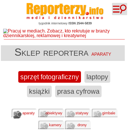
tygodnik internetowy
ISSN 2544-5839
Sklep reportera
aparaty
sprzęt fotograficzny
laptopy
książki
prasa cyfrowa
aparaty
obiektywy
statywy
gimbale
kamery
drony