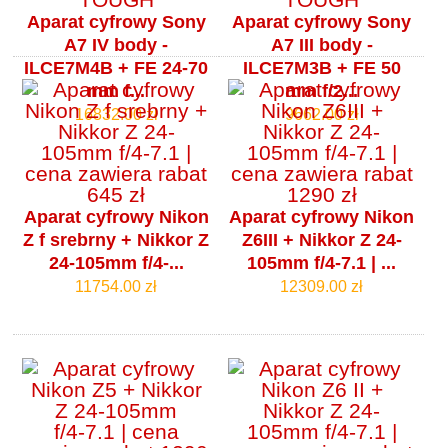
Aparat cyfrowy Sony
Aparat cyfrowy Sony
A7 IV body -
A7 III body -
ILCE7M4B + FE 24-70
ILCE7M3B + FE 50
mm f...
mm f/2...
16832.00 zł
9662.00 zł
Aparat cyfrowy Nikon
Aparat cyfrowy Nikon
Z f srebrny + Nikkor Z
Z6III + Nikkor Z 24-
24-105mm f/4‑...
105mm f/4‑7.1 | ...
11754.00 zł
12309.00 zł