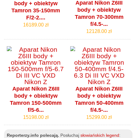
Aparat Nikon Z6III
body + obiektyw
body + obiektyw
Tamron 35-150mm
Tamron 70-300mm
F/2-2....
f/4.5-...
16189.00 zł
12128.00 zł
Aparat Nikon Z6III
Aparat Nikon Z6III
body + obiektyw
body + obiektyw
Tamron 150-500mm
Tamron 50-400mm
f/5-6...
f/4.5-...
15198.00 zł
15299.00 zł
Reporterzy.info polecają.
Posłuchaj
słowiańskich legend
: