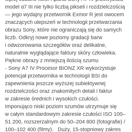
model α7 III nie tylko liczbą pikseli i rozdzielczością
— jego wydajny przetwornik Exmor R jest owocem
znaczących ulepszeń w technologii przetwarzania
obrazu Sony, które nie ograniczają się do samych
liczb. Odkryj nowe poziomy gradacji barw
i odwzorowania szczegółów oraz delikatne,
naturalnie wyglądające faktury skóry człowieka.
Piękne obrazy z mniejszą ilością szumu
- Sony A7 IV Procesor BIONZ XR wykorzystuje
potencjał przetwornika w technologii BSI do
zapewnienia jeszcze wyższej subiektywnej
rozdzielczości oraz znakomitych detali i faktur
w zakresie średnich i wysokich czułości.
Imponująco niski poziom szumów utrzymuje się
w całym standardowym zakresie czułości ISO 100–
51 200, rozszerzalnym do 50–204 800 (fotografie) /
100–102 400 (filmy). Duży, 15-stopniowy zakres