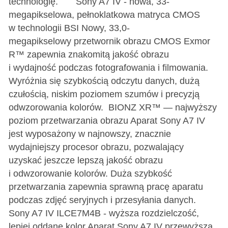
technologię. Sony A7 IV - nowa, 33-
megapikselowa, pełnoklatkowa matryca CMOS
w technologii BSI Nowy, 33,0-
megapikselowy przetwornik obrazu CMOS Exmor
R™ zapewnia znakomitą jakość obrazu
i wydajność podczas fotografowania i filmowania.
Wyróżnia się szybkością odczytu danych, dużą
czułością, niskim poziomem szumów i precyzją
odwzorowania kolorów. BIONZ XR™ — najwyższy
poziom przetwarzania obrazu Aparat Sony A7 IV
jest wyposażony w najnowszy, znacznie
wydajniejszy procesor obrazu, pozwalający
uzyskać jeszcze lepszą jakość obrazu
i odwzorowanie kolorów. Duża szybkość
przetwarzania zapewnia sprawną pracę aparatu
podczas zdjęć seryjnych i przesyłania danych.
Sony A7 IV ILCE7M4B - wyższa rozdzielczość,
lepiej oddane kolor Aparat Sony A7 IV przewyższa